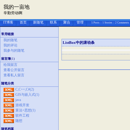
我的一亩地
辛勤劳动啊
IT博客
首页
新随笔
联系
聚合
管理
5 Posts :: 1 Stories :: 2 Comments 
常用链接
我的随笔
ListBox中的滚动条
我的评论
我参与的随笔
留言簿
(1)
给我留言
查看公开留言
查看私人留言
随笔分类
C,C++,C#(2)
GIS与嵌入式(1)
java
游戏开发
算法+思想(1)
软件工程
随想
随笔档案