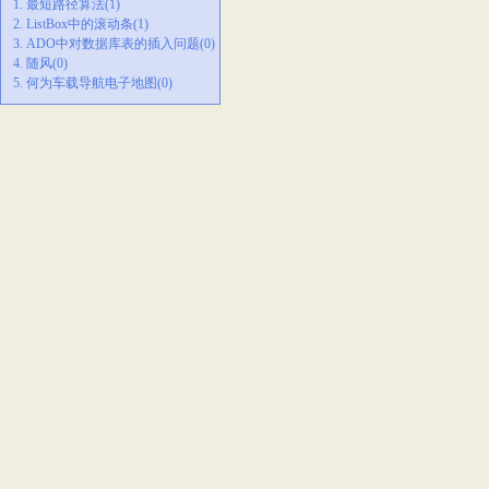
1. 最短路径算法(1)
2. ListBox中的滚动条(1)
3. ADO中对数据库表的插入问题(0)
4. 随风(0)
5. 何为车载导航电子地图(0)