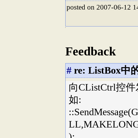
posted on 2007-06-12 
Feedback
#
re: ListBo
向CListCtr
如:
::SendMessage
LL,MAKELONG
);