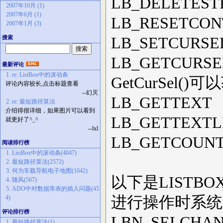
LB_DELETE
2007年10月 (1)
2007年6月 (1)
LB_RESETCO
2007年1月 (3)
搜索
LB_SETC
LB_GETC
最新评论
1. re: ListBox中的滚动条
GetCurSel(
评论内容较长,点击标题查看
--幻灭
LB_GETT
2. re: 最短路径算法
介绍得很详细，如果图片可以看到
LB_GETTE
就更好了^_^
--lxl
LB_GETC
阅读排行榜
1. ListBox中的滚动条(4047)
2. 最短路径算法(2572)
3. 何为车载导航电子地图(1042)
以下是LISTB
4. 随风(567)
5. ADO中对数据库表的插入问题(45
进行操作时系统
4)
评论排行榜
LBN_SELC
1. 最短路径算法(1)