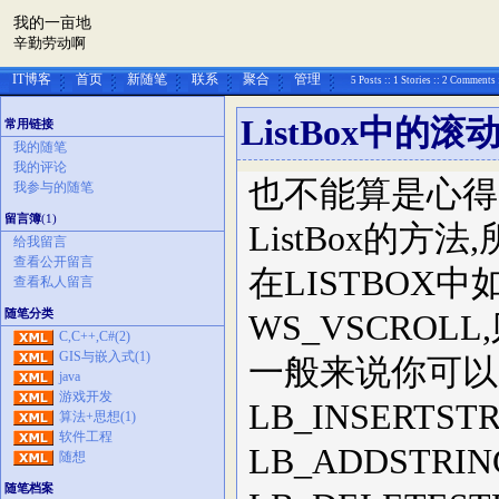
我的一亩地
辛勤劳动啊
IT博客
首页
新随笔
联系
聚合
管理
5 Posts :: 1 Stories :: 2 Comments 
ListBox中的滚
常用链接
我的随笔
我的评论
也不能算是心得
我参与的随笔
留言簿
(1)
ListBox的方
给我留言
查看公开留言
在LISTBOX中如
查看私人留言
随笔分类
WS_VSCROL
C,C++,C#(2)
GIS与嵌入式(1)
一般来说你可以
java
游戏开发
LB_INSERT
算法+思想(1)
软件工程
LB_ADDST
随想
随笔档案