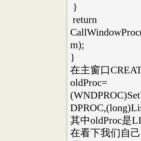
}
return
CallWindowProc(
m);
}
在主窗口CREA
oldProc=
(WNDPROC)Set
DPROC,(long)Lis
其中oldProc是
在看下我们自己