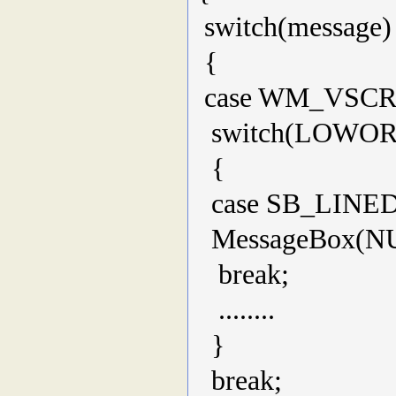
switch(message)
{
case WM_VSCR
switch(LOWOR
{
case SB_LINE
MessageBox(NU
break;
........
}
break;