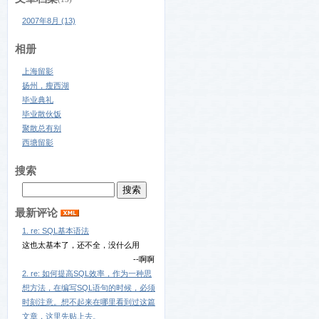
2007年8月 (13)
相册
上海留影
扬州，瘦西湖
毕业典礼
毕业散伙饭
聚散总有别
西塘留影
搜索
最新评论
1. re: SQL基本语法
这也太基本了，还不全，没什么用
--啊啊
2. re: 如何提高SQL效率，作为一种思
想方法，在编写SQL语句的时候，必须
时刻注意。想不起来在哪里看到过这篇
文章，这里先贴上去。