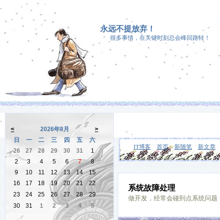
永远不提放弃！
很多事情，在关键时刻总会峰回路转！
<
2026年8月
>
日
一
二
三
四
五
六
IT博客
首页
新随笔
新文章
26
27
28
29
30
31
1
2
3
4
5
6
7
8
9
10
11
12
13
14
15
16
17
18
19
20
21
22
系统故障处理
23
24
25
26
27
28
29
做开发，经常会碰到点系统问题
30
31
1
2
3
4
5