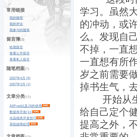
学习。虽然
常用链接
我的随笔
的冲动，或
我的评论
我参与的随笔
么。发现自
留言簿
(3)
不掉，一直
给我留言
查看公开留言
一直想有所
查看私人留言
随笔档案
(7)
岁之前需要
2007年4月 (6)
掉书生气，
2007年3月 (1)
开始从生活
文章分类
(11)
ASP.net以及JS的使用
给自己定个
数据库开发(11)
水晶报表开发技巧
提高之外，
系统故障处理
非常重要的
文章档案
(13)