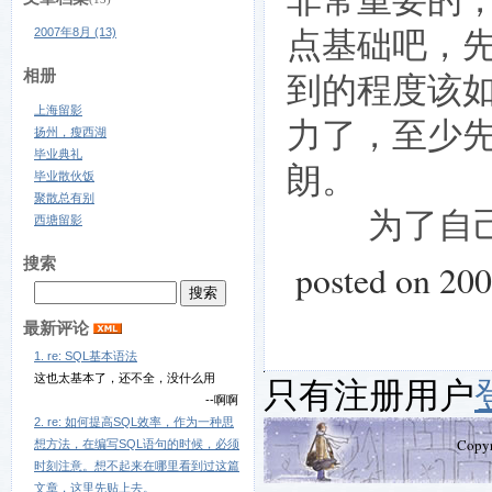
点基础吧，
2007年8月 (13)
到的程度该
相册
上海留影
力了，至少
扬州，瘦西湖
毕业典礼
朗。
毕业散伙饭
聚散总有别
为了自己，
西塘留影
搜索
posted on 20
最新评论
1. re: SQL基本语法
这也太基本了，还不全，没什么用
只有注册用户
--啊啊
2. re: 如何提高SQL效率，作为一种思
Copy
想方法，在编写SQL语句的时候，必须
时刻注意。想不起来在哪里看到过这篇
文章，这里先贴上去。