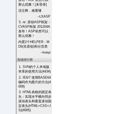
那么优雅！[未登录]
没注释，难看懂
--LXASP
5. re: 原创ASP框架：
CVASP框架 201204A
发布！ASP依然可以
那么优雅！
内置2个HELPER：M
D5(非原创)和分页类
--lxasp
阅读排行榜
1. SVN的个人本地版
本库的使用方法(4434)
2. IE6/7 使用BASE64
编码作为图片的方法(4
009)
3. HTML表格的固定表
头：实现水平横向同步
滚动表头和垂直滚动固
定表头(HTML+CSS+J
S)(4005)