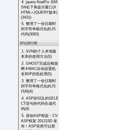
4. jquery.floatFix 仿M
SN右下角提示窗口(X
HTML+JQUERY版本)
(3431)
5. 整理了一份日期时
间字符串格式化的JS
代码(3083)
评论排行榜
1. SVN的个人本地版
本库的使用方法(5)
2. GHOST完成后根据
网卡MAC自动设置机
名和IP的批处理(5)
3. 整理了一份日期时
间字符串格式化的JS
代码(4)
4. ASP的SQL的SELE
CT语句的代码生成代
码(4)
5. 原创ASP框架：CV
ASP框架 201215D 发
布！ASP依然可以那