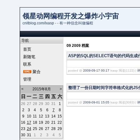
领星动网编程开发之爆炸小宇宙
cnitblog.com/lxasp - - 有一种信念叫做编程
导航
09 2009 档案
首页
ASP的SQL的SELECT语句的代码生成
新随笔
联系
posted @
2009-09-17 00:17
lxasp 阅读(1122) |
评
聚合
管理
整理了一份日期时间字符串格式化的JS
<
2015年8月
>
日
一
二
三
四
五
六
posted @
2009-09-01 15:05
lxasp 阅读(3083) |
评
26
27
28
29
30
31
1
2
3
4
5
6
7
8
9
10
11
12
13
14
15
16
17
18
19
20
21
22
23
24
25
26
27
28
29
30
31
1
2
3
4
5