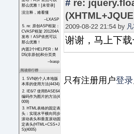
#
re: jquery
那么优雅！[未登录]
没注释，难看懂
(XHTML+JQU
--LXASP
2009-08-22 21:54 by
凡
5. re: 原创ASP框架：
CVASP框架 201204A
发布！ASP依然可以
谢谢，马上下载
那么优雅！
内置2个HELPER：M
D5(非原创)和分页类
--lxasp
阅读排行榜
只有注册用户
登录
1. SVN的个人本地版
本库的使用方法(4434)
2. IE6/7 使用BASE64
编码作为图片的方法(4
009)
3. HTML表格的固定表
头：实现水平横向同步
滚动表头和垂直滚动固
定表头(HTML+CSS+J
S)(4005)