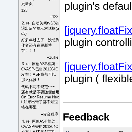
plugin's defaul
更新页
123
--123
2. re: 自动关闭tv3/8的
[jquery.floatF
退出后的提示对话框(a
u3)
plugin control
好多年过去了，没想到
作者还有在更新博
客！！！
--zuike
[jquery.floatF
3. re: 原创ASP框架：
CVASP框架 201204C
发布！ASP依然可以
plugin ( flexib
那么优雅！
代码书写不规范~~~
还有就是不要随便使用
On Error Resume Nex
t,如果出错了都不知道
错在哪里~
Feedback
--赤金程序
4. re: 原创ASP框架：
CVASP框架 201204C
发布！ASP依然可以