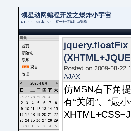
领星动网编程开发之爆炸小宇宙
cnitblog.com/lxasp - - 有一种信念叫做编程
导航
jquery.floa
首页
新随笔
(XHTML+JQU
联系
Posted on 2009-08-22 
聚合
管理
AJAX
<
2026年8月
>
仿MSN右下角提示
日
一
二
三
四
五
六
26
27
28
29
30
31
1
有“关闭”、“最
2
3
4
5
6
7
8
9
10
11
12
13
14
15
XHTML+CSS+J
16
17
18
19
20
21
22
23
24
25
26
27
28
29
30
31
1
2
3
4
5