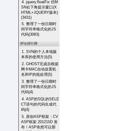
4. jquery.floatFix 仿M
SN右下角提示窗口(X
HTML+JQUERY版本)
(3431)
5. 整理了一份日期时
间字符串格式化的JS
代码(3083)
评论排行榜
1. SVN的个人本地版
本库的使用方法(5)
2. GHOST完成后根据
网卡MAC自动设置机
名和IP的批处理(5)
3. 整理了一份日期时
间字符串格式化的JS
代码(4)
4. ASP的SQL的SELE
CT语句的代码生成代
码(4)
5. 原创ASP框架：CV
ASP框架 201215D 发
布！ASP依然可以那