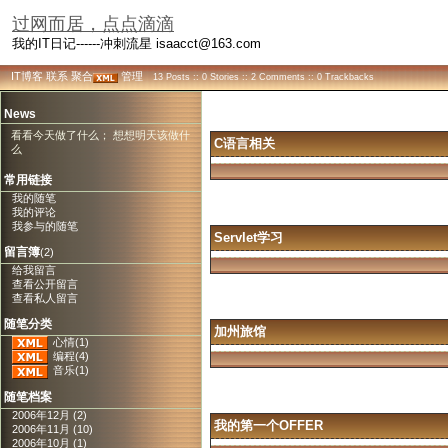
过网而居，点点滴滴
我的IT日记------冲刺流星 isaacct@163.com
IT博客
联系
聚合
管理
13 Posts :: 0 Stories :: 2 Comments :: 0 Trackbacks
News
看看今天做了什么； 想想明天该做什
C语言相关
么
常用链接
我的随笔
我的评论
我参与的随笔
Servlet学习
留言簿
(2)
给我留言
查看公开留言
查看私人留言
随笔分类
加州旅馆
心情(1)
编程(4)
音乐(1)
随笔档案
2006年12月 (2)
我的第一个OFFER
2006年11月 (10)
2006年10月 (1)