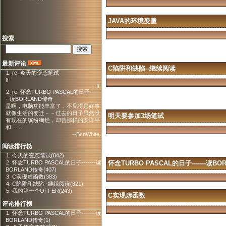
JAVA的环境变量
搜索
最新评论
C陷阱和缺陷--继续阅读
1. re: 今天的变态笔试
ff
--ff
2. re: 怀念TURBO PASCAL的日子-----
--读BORLAND传奇
是啊，电脑功能丰富了，不见得是好事
就像生活的变迁－－过去的日子虽然没
明天要参加3场笔试
有现在的缤纷绚烂，却曾那样的安详平
和……
--BenWhite
阅读排行榜
1. 今天的变态笔试(842)
2. 怀念TURBO PASCAL的日子-------读
怀念TURBO PASCAL的日子-------读B
BORLAND传奇(407)
3. C实现虚函数(383)
4. C陷阱和缺陷--继续阅读(321)
5. 我的第一个OFFER(243)
C实现虚函数
评论排行榜
1. 怀念TURBO PASCAL的日子-------读
BORLAND传奇(1)