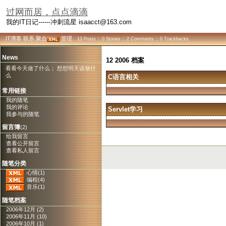
过网而居，点点滴滴
我的IT日记------冲刺流星 isaacct@163.com
IT博客
联系
聚合
管理
13 Posts :: 0 Stories :: 2 Comments :: 0 Trackbacks
News
12 2006 档案
看看今天做了什么； 想想明天该做什
么
C语言相关
常用链接
我的随笔
我的评论
Servlet学习
我参与的随笔
留言簿
(2)
给我留言
查看公开留言
查看私人留言
随笔分类
心情(1)
编程(4)
音乐(1)
随笔档案
2006年12月 (2)
2006年11月 (10)
2006年10月 (1)