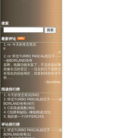
搜索
最新评论
1. re: 今天的变态笔试
ff
--ff
2. re: 怀念TURBO PASCAL的日子-----
--读BORLAND传奇
是啊，电脑功能丰富了，不见得是好事
就像生活的变迁－－过去的日子虽然没
有现在的缤纷绚烂，却曾那样的安详平
和……
--BenWhite
阅读排行榜
1. 今天的变态笔试(842)
2. 怀念TURBO PASCAL的日子-------读
BORLAND传奇(407)
3. C实现虚函数(383)
4. C陷阱和缺陷--继续阅读(321)
5. 我的第一个OFFER(243)
评论排行榜
1. 怀念TURBO PASCAL的日子-------读
BORLAND传奇(1)