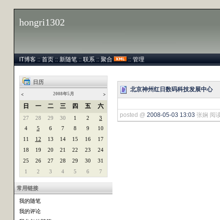
hongri1302
IT博客
::
首页
::
新随笔
::
联系
::
聚合
::
管理
日历
北京神州红日数码科技发展中心
2008年5月
<
>
日
一
二
三
四
五
六
posted @
2008-05-03 13:03
张娴 阅读(
27
28
29
30
1
2
3
4
5
6
7
8
9
10
11
12
13
14
15
16
17
18
19
20
21
22
23
24
25
26
27
28
29
30
31
1
2
3
4
5
6
7
常用链接
我的随笔
我的评论