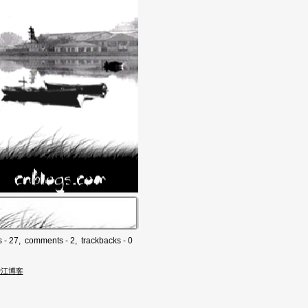
s - 27, comments - 2, trackbacks - 0
沪江博客