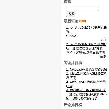
搜索
最新评论
1. re: UItraEdit32 代码颜色设
置
G.K/GG
--.GH.
2. re: 思科网络设备又现瑕疵
统一通信管理器发现4漏洞
评论内容较长,点击标题查看
--蒙蒙
阅读排行榜
1. Notepad++颜色设置(3255)
2. UItraEdit-32做ASM IDE环
境(777)
3. UItraEdit32 代码颜色设置
(734)
4. 思科网络设备又现瑕疵 统
一通信管理器发现4漏洞(464)
5. ms06-040笔记(423)
评论排行榜