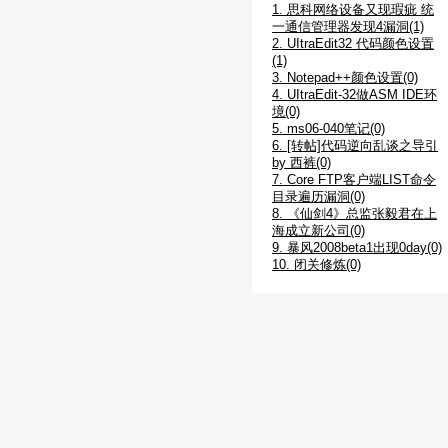
1. 思科网络设备又现瑕疵 统
一通信管理器发现4漏洞(1)
2. UItraEdit32 代码颜色设置
(1)
3. Notepad++颜色设置(0)
4. UItraEdit-32做ASM IDE环
境(0)
5. ms06-040笔记(0)
6. [转帖]代码逆向乱谈之导引
by 西裤(0)
7. Core FTP客户端LIST命令
目录遍历漏洞(0)
8. 《仙剑4》总监张毅君在上
海成立新公司(0)
9. 暴风2008beta1出现0day(0)
10. 闭关修炼(0)