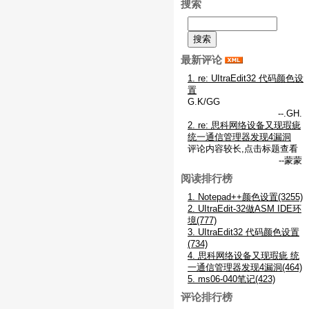
搜索
最新评论
1. re: UItraEdit32 代码颜色设
置
G.K/GG
--.GH.
2. re: 思科网络设备又现瑕疵
统一通信管理器发现4漏洞
评论内容较长,点击标题查看
--蒙蒙
阅读排行榜
1. Notepad++颜色设置(3255)
2. UItraEdit-32做ASM IDE环
境(777)
3. UItraEdit32 代码颜色设置
(734)
4. 思科网络设备又现瑕疵 统
一通信管理器发现4漏洞(464)
5. ms06-040笔记(423)
评论排行榜