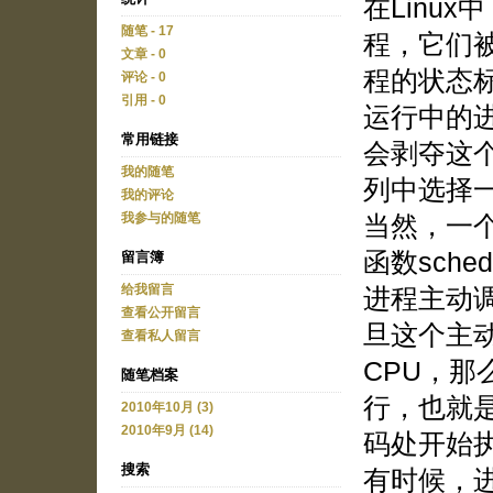
在Linu
随笔 - 17
程，它们
文章 - 0
程的状态标
评论 - 0
引用 - 0
运行中的进
常用链接
会剥夺这
我的随笔
列中选择
我的评论
当然，一
我参与的随笔
函数sch
留言簿
给我留言
进程主动
查看公开留言
旦这个主
查看私人留言
CPU，
随笔档案
行，也就是
2010年10月 (3)
2010年9月 (14)
码处开始
搜索
有时候，