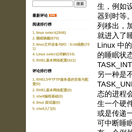
生，例如设
器到时等
最新评论
列移出，
阅读排行榜
1. linux select(2846)
就进入了
2. 睡眠唤醒(870)
Linux
3. linux文件设备与I/O：fcntl函数(70
1)
的睡眠状
4. Linux select()详解(534)
5. RHEL基本网络配置(422)
TASK_IN
评论排行榜
另一种是
1. RHEL5中TFTP服务器的安装与配
TASK_U
置(0)
2. RHEL基本网络配置(0)
态的进程
3. shell编程基础(0)
生一个硬
4. linux 面试题(0)
5. shell入门(0)
或是传递
可中断睡