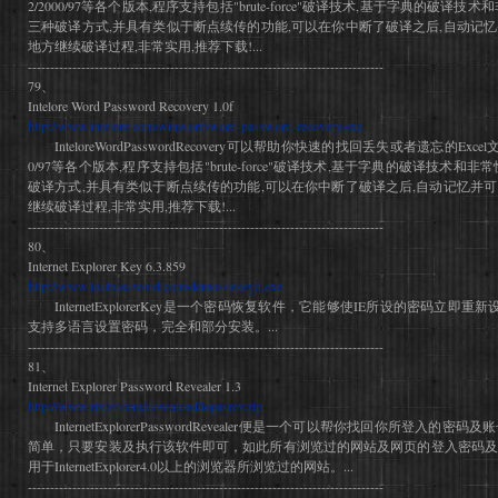
2/2000/97等各个版本,程序支持包括"brute-force"破译技术,基于字典的破译技术和
三种破译方式,并具有类似于断点续传的功能,可以在你中断了破译之后,自动记
地方继续破译过程,非常实用,推荐下载!...
--------------------------------------------------------------------------------
79、
Intelore Word Password Recovery 1.0f
http://www.intelore.com/winword/word-password-recovery.exe
InteloreWordPasswordRecovery可以帮助你快速的找回丢失或者遗忘的Excel文档
0/97等各个版本,程序支持包括"brute-force"破译技术,基于字典的破译技术和非常快
破译方式,并具有类似于断点续传的功能,可以在你中断了破译之后,自动记忆并
继续破译过程,非常实用,推荐下载!...
--------------------------------------------------------------------------------
80、
Internet Explorer Key 6.3.859
http://www.lostpassword.com/demos/iekeyd.exe
InternetExplorerKey是一个密码恢复软件，它能够使IE所设的密码立即重新设立
支持多语言设置密码，完全和部分安装。...
--------------------------------------------------------------------------------
81、
Internet Explorer Password Revealer 1.3
http://www.rixler.com/download/iepasrev.zip
InternetExplorerPasswordRevealer便是一个可以帮你找回你所登入
简单，只要安装及执行该软件即可，如此所有浏览过的网站及网页的登入密码及
用于InternetExplorer4.0以上的浏览器所浏览过的网站。...
--------------------------------------------------------------------------------