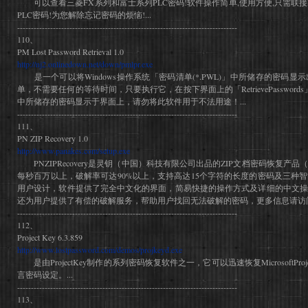
可以查看三菱FX系列和富士系列PLC密码!软件操作简单,使用方便,只需联接
PLC密码!为您解除忘记密码的烦恼!...
--------------------------------------------------------------------------------
110、
PM Lost Password Retrieval 1.0
http://nj2.onlinedown.net/down/pmlpr.exe
是一个可以将Windows操作系统「密码清单(*.PWL)」中所储存的密码
单，不需要任何的等待时间，只要执行它，在按下界面上的「RetrievePasswords
中所储存的密码显示于界面上，请勿将此软件用于不法用途！...
--------------------------------------------------------------------------------
111、
PN ZIP Recovery 1.0
http://www.panakes.com/setup.exe
PNZIPRecovery是灵钥（中国）科技有限公司出品的ZIP文档密码恢复产
每秒百万以上，破解率可达90%以上，支持高达15个字符的长度的密码及三种
用户设计，软件提供了完全中文化的界面，简易快捷的操作方式及详细的中文操
还为用户提供了有偿的破解服务，帮助用户找回无法破解的密码，更多信息请访
--------------------------------------------------------------------------------
112、
Project Key 6.3.859
http://www.lostpassword.com/demos/projkeyd.exe
是由ProjectKey制作的系列密码恢复软件之一，它可以迅速恢复MicrosoftPr
言密码设定。...
--------------------------------------------------------------------------------
113、