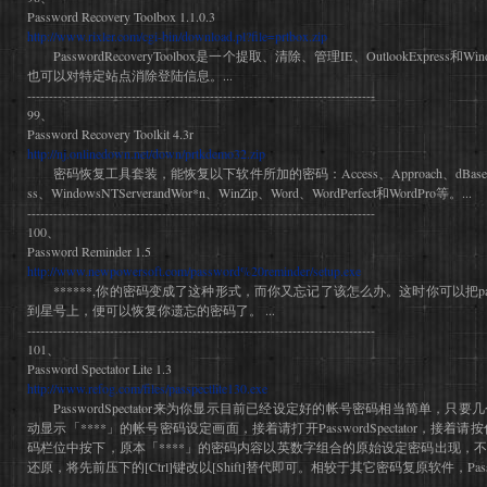
Password Recovery Toolbox 1.1.0.3
http://www.rixler.com/cgi-bin/download.pl?file=prtbox.zip
PasswordRecoveryToolbox是一个提取、清除、管理IE、OutlookExpres
也可以对特定站点消除登陆信息。...
--------------------------------------------------------------------------------
99、
Password Recovery Toolkit 4.3r
http://nj.onlinedown.net/down/prtkdemo32.zip
密码恢复工具套装，能恢复以下软件所加的密码：Access、Approach、dBase、Excel、
ss、WindowsNTServerandWor*n、WinZip、Word、WordPerfect和WordPro等。...
--------------------------------------------------------------------------------
100、
Password Reminder 1.5
http://www.newpowersoft.com/password%20reminder/setup.exe
******,你的密码变成了这种形式，而你又忘记了该怎么办。这时你可以把passwo
到星号上，便可以恢复你遗忘的密码了。 ...
--------------------------------------------------------------------------------
101、
Password Spectator Lite 1.3
http://www.refog.com/files/passpectlite130.exe
PasswordSpectator来为你显示目前已经设定好的帐号密码相当简单，只
动显示「****」的帐号密码设定画面，接着请打开PasswordSpectator，接着请
码栏位中按下，原本「****」的密码内容以英数字组合的原始设定密码出现，
还原，将先前压下的[Ctrl]键改以[Shift]替代即可。相较于其它密码复原软件，Passwor
--------------------------------------------------------------------------------