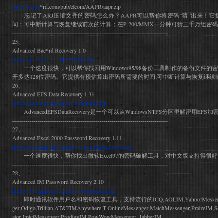
ftp://ftp.crac
*rd.com/pub/elcom/AAPR/aapr.zip
忘记了ARJ压缩文件的密码怎么办？AAPR可以帮你将密码“猜”出来！它
间；可中断计算与恢复继续前次的计算；在P-200/MMX一分钟可猜三千万组密码！
--------------------------------------------------------------------------------
25、
Advanced Bac*rd Recovery 1.0
http://202.99.172.24/down/abpr.zip
一个速度很快，可以帮你找回用Windows95/98备份工具制作的备份文件
开多达128位密码。它提供有预估算出密码所需要的时间;可中断计算与恢复继续前次
26、
Advanced EFS Data Recovery 1.31
http://download.elcomsoft.com/aefsdr.zip
AdvancedEFSDataRecovery是一个可以从WindowsNTFS分区里解密用EFS加
--------------------------------------------------------------------------------
27、
Advanced Excel 2000 Password Recovery 1.11
http://www.elcomsoft.com/AE2000PR/ae2000pr.zip
一个速度很快，帮你找出微软Excel97的密码破解工具，对中文版支持得很好！.
--------------------------------------------------------------------------------
28、
Advanced IM Password Recovery 2.10
http://www.elcomsoft.com/AIMPR/aimpr.zip
即时通讯软件用户名和密码恢复工具，支持流行的ICQ,AOLIM,Yahoo!Messenger,M$NM
ger,Odigo,Trillian,AT&TIMAnywhere,T-OnlineMessenger,MatchMessenger,PraizeI
ator,ImiciMessenger,ProdigyIM,PowWowMessenger, JabberIM...