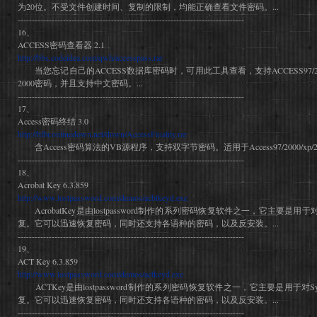
为20位。不受文件创建时间、复制的限制，均能正确查看文件密码。...
--------------------------------------------------------------------------------
16、
ACCESS密码查看器 2.1
http://bbs.codeidea.com/qwh/accesspass.rar
当您忘记自己的ACCESS数据库密码时，可用此工具查看，支持ACCESS97/200
2000密码，并且支持中文密码。...
--------------------------------------------------------------------------------
17、
Access密码终结 3.0
http://hlbr.onlinedown.net/down/AccessFinality.rar
含Access密码算法的VB源程序，支持双字节密码。适用于Access97/2000/xp/2
--------------------------------------------------------------------------------
18、
Acrobat Key 6.3.859
http://www.lostpassword.com/demos/acbtkeyd.exe
AcrobatKey是由lostpassword制作的系列密码恢复软件之一，它主要是用于对Ad
复。它可以迅速恢复密码，同时还支持各语种的密码，以及反安装。...
--------------------------------------------------------------------------------
19、
ACT Key 6.3.859
http://www.lostpassword.com/demos/actkeyd.exe
ACTKey是由lostpassword制作的系列密码恢复软件之一，它主要是用于对Syma
复。它可以迅速恢复密码，同时还支持各语种的密码，以及反安装。...
--------------------------------------------------------------------------------