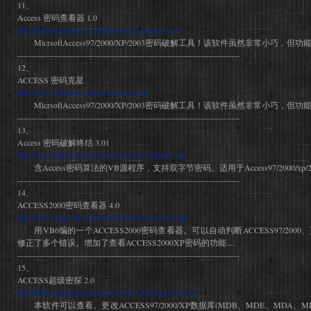
11、
Access 密码查看器 1.0
http://hnpy.onlinedown.net/down/Crackaccess.rar
MicrsoftAccess97/2000/XP/2003密码破解工具！该软件虽然非常小巧，
--------------------------------------------------------------------------------
12、
ACCESS 密码克星
http://www.qfanghe.com/crackaccess.rar
MicrsoftAccess97/2000/XP/2003密码破解工具！该软件虽然非常小巧，
--------------------------------------------------------------------------------
13、
Access 密码破解终结 3.01
http://vnet.onlinedown.net/down/AccessFinality.zip
含Access密码算法的VB源程序，支持双字节密码。适用于Access97/2000/xp/20
--------------------------------------------------------------------------------
14、
ACCESS2000密码查看器 4.0
http://www.nyjj.net.cn/jwd/download/accesspwd.zip
用VB6编的一个ACCESS2000密码查看器。可以自动判断ACCESS97/20
修正了多个错误。增加了查看ACCESS2000XP密码的功能....
--------------------------------------------------------------------------------
15、
ACCESS超级密探 2.0
http://hlbr.onlinedown.net/down/ACCESSpassword.rar
本软件可以查看、更改ACCESS97/2000/XP数据库(MDB、MDE、MDA、