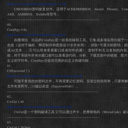
http://www.cgsecurity.org/cmospwd-4.3.zip
CMOSBIOS密码恢复软件。适用于ACER/IBMBIOS、Award、Phoenix、Compaq(
AMI、AMIBIOS、Toshiba等型号...
--------------------------------------------------------------------------------
60、
CoralSpy 0.8a
http://www.soff.net/download/CoralSpy.rar
由珊瑚虫 出品的CoralSpy是一款系统辅助工具。它集成多项实用功能于
色值（这对于编程、网页制作和图形设计非常有用）；抓取*号显示的密码；抓
成.txt文本……它可以用来查看窗口或者控件的属*、复制平时无法复制的内容
能，对于系统中所有IE窗口都可以查看源代码，分析、下载页面中的链接、图片和
定义的字符串。CoralSpy还提供完善的自定义热键功能，...
61、
CSPassword 7.1
http://www.chrisseaton.com/downloads/cspassword.zip
可随手查阅您的密码文件，不再需要记忆密码。安装过程很简单，只要将解
文件夹里即可。3.0版以前是（PasswordSafe）...
--------------------------------------------------------------------------------
62、
CwGet 1.40
http://www.dxsoft.com/download/cwget140.zip
CwGet是一个密码破译工具,它可以通过声卡，把摩斯电码（MorseCode）破译成
--------------------------------------------------------------------------------
63、
CwGet 1.39 beta