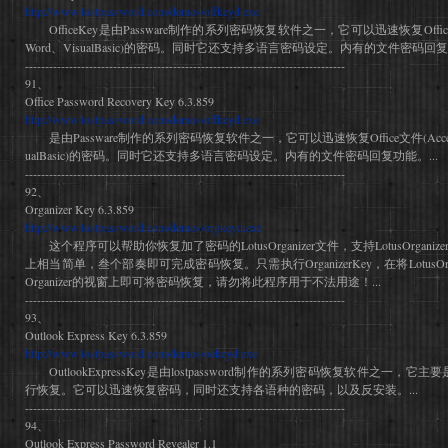
http://www.lostpassword.com/demos/offkeyd.exe
OfficeKey是由Passware制作的系列密码恢复软件之一，它可以迅速恢复Office文件(A
Word、VisualBasic)的密码。同时它还支持多语言密码设定。内有的文件密码回复功
--------------------------------------------------------------------------------
91、
Office Password Recovery Key 6.3.859
http://www.lostpassword.com/demos/offkeyd.exe
是由Passware制作的系列密码恢复软件之一，它可以迅速恢复Office文件(Access、Ex
ualBasic)的密码。同时它还支持多语言密码设定。内有的文件密码回复功能。...
--------------------------------------------------------------------------------
92、
Organizer Key 6.3.859
http://www.lostpassword.com/demos/orgkeyd.exe
这个程序可以帮助你恢复加了密码的LotusOrganizer文件，支持LotusOrgan
上相当简单，叁个部奏即可完成密码恢复。只需执行OrganizerKey，在将LotusOrgani
Organizer的视窗上即可将密码恢复，请勿将此程序用于不法用途！...
--------------------------------------------------------------------------------
93、
Outlook Express Key 6.3.859
http://www.lostpassword.com/demos/oekeyd.exe
OutlookExpressKey是由lostpassword制作的系列密码恢复软件之一，它主要是用
行恢复。它可以迅速恢复密码，同时还支持各语种的密码，以及反安装。...
--------------------------------------------------------------------------------
94、
Outlook Express Password Revealer 1.1