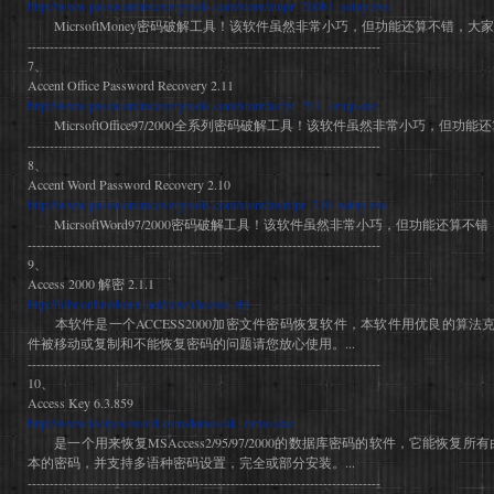
http://www.passwordrecoverytools.com/store/ampr_200b1_setup.exe
MicrsoftMoney密码破解工具！该软件虽然非常小巧，但功能还算不错，大家
--------------------------------------------------------------------------------
7、
Accent Office Password Recovery 2.11
http://www.passwordrecoverytools.com/store/aofpr_211_setup.exe
MicrsoftOffice97/2000全系列密码破解工具！该软件虽然非常小巧，但功能
--------------------------------------------------------------------------------
8、
Accent Word Password Recovery 2.10
http://www.passwordrecoverytools.com/store/awrdpr_210_setup.exe
MicrsoftWord97/2000密码破解工具！该软件虽然非常小巧，但功能还算不错
--------------------------------------------------------------------------------
9、
Access 2000 解密 2.1.1
http://hlbr.onlinedown.net/down/access.zip
本软件是一个ACCESS2000加密文件密码恢复软件，本软件用优良的算法克
件被移动或复制和不能恢复密码的问题请您放心使用。...
--------------------------------------------------------------------------------
10、
Access Key 6.3.859
http://www.lostpassword.com/demos/ak_demo.exe
是一个用来恢复MSAccess2/95/97/2000的数据库密码的软件，它能恢复所有由M
本的密码，并支持多语种密码设置，完全或部分安装。...
--------------------------------------------------------------------------------