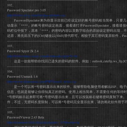
102、
Password Spectator pro 3.05
http://www.refog.com/files/passpectpro.exe
PasswordSpectator来为你显示目前已经设定好的帐号密码相当简单，只
动显示「****」的帐号密码设定画面，接着请打开PasswordSpectator，接着请
码栏位中按下，原本「****」的密码内容以英数字组合的原始设定密码出现，
还原，将先前压下的[Ctrl]键改以[Shift]替代即可。相较于其它密码复原软件，Passwor
--------------------------------------------------------------------------------
103、
Password Spyer 2k 2.4
http://www.maros-tools.com/downloads/spyer2k.zip
这是一款能帮助你找回已遗失的密码的软件。例如：outlook,cuteftp,ws_ftp,IC
--------------------------------------------------------------------------------
104、
Password Unmask 1.6
http://www.alpinesnow.com/PWUnmask_demo.exe
是一个可以将*号密码显示出来的软件。能够帮助电脑使用者解出ISP、电子邮
信息，也就是能够让你得知真正的密码。使用上相当简单，不需要任何的等待时
*号密码标示起来即可将*号密码显示出来，且可以按鼠标右键将密码复制下来。「Pas
件，不过，无密码长度限制，可以将*号密码完全显示出来，请勿将此软件用于不法
--------------------------------------------------------------------------------
105、
PasswordViewer 2.43 Beta
http://evenmorn.html./downloads/pwv_243prsetup.rar