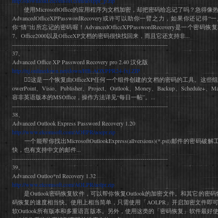
http://download.elcomsoft.com/aoxppr_p.zip
使用MicrosoftOffice的应用程序为文档加密，却把密码给忘记了吗？急得
AdvancedOfficeXPPasswordRecovery或许可以助你一臂之力，如果你
你“猜”出所忘记的密码喔！AdvancedOfficeXPPasswordRecovery是一个密码恢复软
7、Office2000以及OfficeXP文档的密码很快找回来，而且它还支持非...
--------------------------------------------------------------------------------
37、
Advanced Office XP Password Recovery pro 2.40 汉化版
http://nj.onlinedown.net/down/HB-AOXPPR24-fxj.ZIP
这是一个恢复由OfficeXP任何一个组件创建的文档的密码的工具。这些组件包括:W
owerPoint、Visio、Publisher、Project、Outlook、Money、Backup、Schedule+、
容非英语版本的MSOffice，操作方法详见“每日一帖”。...
--------------------------------------------------------------------------------
38、
Advanced Outlook Express Password Recovery 1.20
http://www.elcomsoft.com/AOEPR/aoepr.zip
一个能帮你找出MicrosoftOutlookExpress(allversions)(*.pst)邮
快，也有支持中文的邮件...
--------------------------------------------------------------------------------
39、
Advanced Outloo*rd Recovery 1.32
http://www.elcomsoft.com/AOLPR/aolpr.zip
是Outlook密码恢复软件，可以帮你恢复Outlook的加密文件。和其它的密码
码恢复的速度相当快。使用上相当简单，只需使用「AOLPR」开启加密文件即
软Outlook所有版本和多重语言版本。另外，使用这类的「密码恢复」软件最好使用