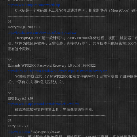
http://www.hamport.com/cwgetb.zip
CwGet是一个密码破译工具,它可以通过声卡，把摩斯电码（MorseCode）破译成
--------------------------------------------------------------------------------
64、
DecryptSQL 2000 2.1
http://lottstar.nease.net/download/decryptsql.exe
DecryptSQL2000是一款针对SQLSERVER2000存储过程、视图、触
洁。软件为纯绿色软件，无需安装，直接执行即可。共享版本只能解密前1000
没有这个限制。...
--------------------------------------------------------------------------------
65、
Edwards WPS2000 Password Recovery 1.0 build 19990822
http://hnpy.onlinedown.net/down/EdwardWpsPasswordRecovery.zip
它能帮您找回忘记了的WPS2000加密文件的密码！目前它提供了四种解密
式”、“字典方式”和“模式匹配方式”。...
--------------------------------------------------------------------------------
66、
EFS Key 6.3.859
http://www.lostpassword.com/demos/efskeyd.exe
磁盘格式加密文件恢复工具，界面像资源管理器。...
--------------------------------------------------------------------------------
67、
Entry LE 2.71
http://www.spar
*m/prog/entryle.exe
EntryLE可以帮你找到ftp密码、网站密码、pop3信箱密码。原来就是