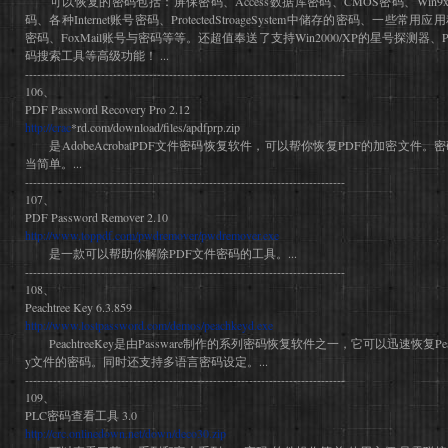
可以恢复的密码包括：屏保密码、Access数据库密码、CMOS密码、Win9x
码、各种Internet账号密码、ProtectedStroageSystem中储存的密码、一
密码、FoxMail账号与密码等等。还超值奉送了支持Win2000/XP的星号探测器、Protect
码搜索工具等高级功能！ ...
--------------------------------------------------------------------------------
106、
PDF Password Recovery Pro 2.12
http://crac
*rd.com/download/files/apdfprp.zip
是AdobeAcrobatPDF文件密码恢复软件，可以帮你恢复PDF的加密文件
当简单。...
--------------------------------------------------------------------------------
107、
PDF Password Remover 2.10
http://www.toppdf.com/pwdremover/pwdremover.exe
是一款可以帮助你解除PDF文件密码的工具。...
--------------------------------------------------------------------------------
108、
Peachtree Key 6.3.859
http://www.lostpassword.com/demos/peachkeyd.exe
PeachtreeKey是由Passware制作的系列密码恢复软件之一，它可以迅速恢复PeachtreeCo
y文件的密码。同时还支持多语言密码设定。...
--------------------------------------------------------------------------------
109、
PLC密码查看工具 3.0
http://crc.onlinedown.net/down/deco30.zip