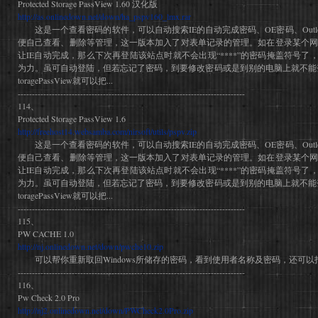
Protected Storage PassView 1.60 汉化版
http://as.onlinedown.net/down/ha_pspv160_lmx.rar
这是一个查看密码的软件，可以自动搜索IE的自动完成密码、OE密码、Outlook密
便自己查看、删除等管理，这一版本加入了对表单记录的管理。如在登录某个网
让IE自动完成，那么下次再登陆该站点时就不会出现“****”的密码掩盖符号了，用
为力。虽可自动登陆，但若忘记了密码，到要修改密码或是到别的电脑上就不能登录了。
toragePassView就可以把...
--------------------------------------------------------------------------------
114、
Protected Storage PassView 1.6
http://freehost14.websamba.com/nirsoft/utils/pspv.zip
这是一个查看密码的软件，可以自动搜索IE的自动完成密码、OE密码、Outlook密
便自己查看、删除等管理，这一版本加入了对表单记录的管理。如在登录某个网
让IE自动完成，那么下次再登陆该站点时就不会出现“****”的密码掩盖符号了，用
为力。虽可自动登陆，但若忘记了密码，到要修改密码或是到别的电脑上就不能登录了。
toragePassView就可以把...
--------------------------------------------------------------------------------
115、
PW CACHE 1.0
http://nj.onlinedown.net/down/pwche10.zip
可以帮你重新取回Windows所储存的密码，看到使用者名称及密码，还可以打印
--------------------------------------------------------------------------------
116、
Pw Check 2.0 Pro
http://nj2.onlinedown.net/down/PWCheck2.0Pro.zip