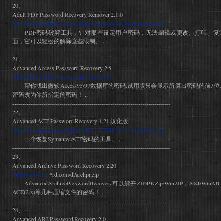
20、
Adult PDF Password Recovery Remover 2.1.0
http://www.adultpdf.com/products/pwdremover/pwdremover.exe
PDF密码破解工具，针对那些设定用户密码，无法编辑或更改、打印、复
面，它可以轻松的解除这些限制。 ...
--------------------------------------------------------------------------------
21、
Advanced Access Password Recovery 2.5
http://www.newhua.com.cn/down/acpr.zip
帮你找出微软Access95/97数据库的密码.试用版只会显示所算出密码的前3
密码改为你所指定的密码！...
--------------------------------------------------------------------------------
22、
Advanced ACT Password Recovery 1.21 汉化版
http://xz.onlinedown.net/down/HA_ACTPR1b21-Scher1860.rar
一个恢复SymantecACT密码的工具。...
--------------------------------------------------------------------------------
23、
Advanced Archive Password Recovery 2.20
http://www.crac
*rd.com/dl/archpr.zip
AdvancedArchivePasswordRecovery可以解开ZIP/PKZip/WinZIP，ARJ/WinAR
ACE(2.x)等几种压缩文件的密码！...
--------------------------------------------------------------------------------
24、
Advanced ARJ Password Recovery 2.0