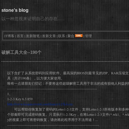
stone's blog
以一种忽视来证明自己的存在......
IT博客
|
首页
|
发新随笔
|
发新文章
|
联系
|
聚合
|
管理
破解工具大全--190个
以下含扩了从系统密码到应用软件、最高深的BIOS到最常见的ZIP、RAR压
具（共计190条），以方便大家使用。
唯有一点请朋友们切记：不要将这些超级解密工具用于非法的或有损他人利益的
------------------------------------------------------------------------------
1、
1-2-3 Key 6.3.859
http://www.lostpassword.com/demos/123kd.exe
可以帮助你恢复加了密码的Lotus1-2-3文件，支持Lotus1-2-3所有版本
个部奏即可完成密码恢复。只需执行1-2-3Key，在将Lotus1-2-3文件(*.wk1、*.wk3、
y的视窗上即可将密码恢复，请勿将此程序用于不法用途！...
--------------------------------------------------------------------------------