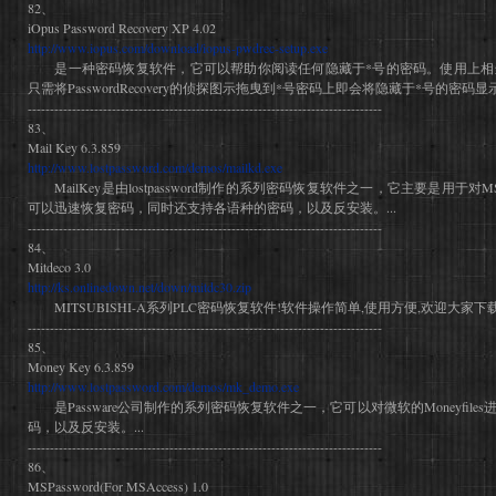
82、
iOpus Password Recovery XP 4.02
http://www.iopus.com/download/iopus-pwdrec-setup.exe
是一种密码恢复软件，它可以帮助你阅读任何隐藏于*号的密码。使用上相
只需将PasswordRecovery的侦探图示拖曳到*号密码上即会将隐藏于*号的密码显示
--------------------------------------------------------------------------------
83、
Mail Key 6.3.859
http://www.lostpassword.com/demos/mailkd.exe
MailKey是由lostpassword制作的系列密码恢复软件之一，它主要是用于对M
可以迅速恢复密码，同时还支持各语种的密码，以及反安装。...
--------------------------------------------------------------------------------
84、
Mitdeco 3.0
http://ks.onlinedown.net/down/mitdc30.zip
MITSUBISHI-A系列PLC密码恢复软件!软件操作简单,使用方便,欢迎大家下载试
--------------------------------------------------------------------------------
85、
Money Key 6.3.859
http://www.lostpassword.com/demos/mk_demo.exe
是Passware公司制作的系列密码恢复软件之一，它可以对微软的Moneyfil
码，以及反安装。...
--------------------------------------------------------------------------------
86、
MSPassword(For MSAccess) 1.0