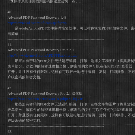
in2k操作系统使用找到密码的速度会快一点。...
--------------------------------------------------------------------------------
40、
Advanced PDF Password Recovery 1.48
http://download.elcomsoft.com/apdfpr.zip
是AdobeAcrobatPDF文件密码恢复软件，可以帮你恢复PDF的加密文件
当简单。...
--------------------------------------------------------------------------------
41、
Advanced PDF Password Recovery Pro 2.2.0
http://www.elcomsoft.com/APDFPR/apdfprp.zip
那些加有密码的PDF文件无法进行编辑、打印、选择文字和图片（将其复制到
表单部分。该软件的解密速度相当快，解密后的文件可以在任何的PDF查看器（比如：Ado
打开，并且没有任何限制，这样你可以轻松地进行编辑、复制、打印操作。不过请
户级密码的加密文档。 ...
--------------------------------------------------------------------------------
42、
Advanced PDF Password Recovery Pro 2.1 汉化版
http://hlbr.onlinedown.net/down/HB-pdfpr21-fxj.ZIP
那些加有密码的PDF文件无法进行编辑、打印、选择文字和图片（将其复制到
表单部分。该软件的解密速度相当快，解密后的文件可以在任何的PDF查看器（比如：Ado
打开，并且没有任何限制，这样你可以轻松地进行编辑、复制、打印操作。不过请
户级密码的加密文档。...
--------------------------------------------------------------------------------
43、