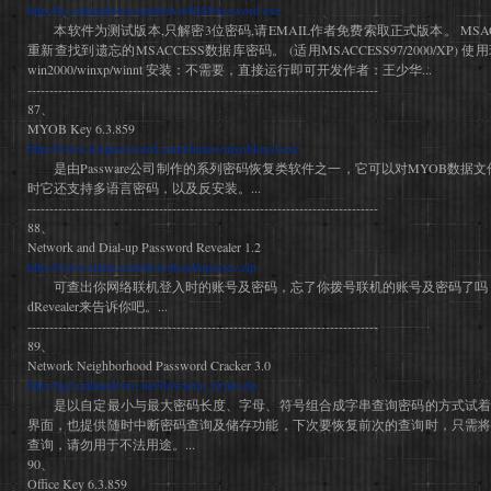
http://ks.onlinedown.net/down/MSPassword.exe
本软件为测试版本,只解密3位密码,请EMAIL作者免费索取正式版本。 MSA
重新查找到遗忘的MSACCESS数据库密码。 (适用MSACCESS97/2000/XP) 使用环境：wi
win2000/winxp/winnt 安装：不需要，直接运行即可开发作者：王少华...
--------------------------------------------------------------------------------
87、
MYOB Key 6.3.859
http://www.lostpassword.com/demos/myobkeyd.exe
是由Passware公司制作的系列密码恢复类软件之一，它可以对MYOB数据文件
时它还支持多语言密码，以及反安装。...
--------------------------------------------------------------------------------
88、
Network and Dial-up Password Revealer 1.2
http://www.rixler.com/download/npasrev.zip
可查出你网络联机登入时的账号及密码，忘了你拨号联机的账号及密码了吗，就让Networ
dRevealer来告诉你吧。...
--------------------------------------------------------------------------------
89、
Network Neighborhood Password Cracker 3.0
http://nj2.onlinedown.net/down/nn_brute.zip
是以自定最小与最大密码长度、字母、符号组合成字串查询密码的方式试着
界面，也提供随时中断密码查询及储存功能，下次要恢复前次的查询时，只需将
查询，请勿用于不法用途。...
90、
Office Key 6.3.859