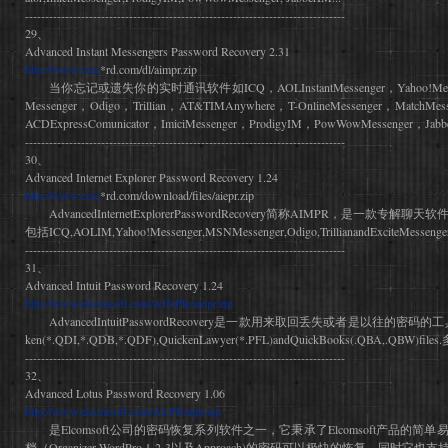
--------------------------------------------------------------------------------
29、
Advanced Instant Messengers Password Recovery 2.31
http://www.crac
*rd.com/dl/aimpr.zip
当你忘记或遗失你的实时通讯软件如ICQ，AOLInstantMessenger，Yahoo!Messeng
Messenger，Odigo，Trillian，AT&TIMAnywhere，T-OnlineMessenger，MatchMes
ACDExpressComunicator，ImiciMessenger，ProdigyIM，PowWowMessenger，Jabbe
--------------------------------------------------------------------------------
30、
Advanced Internet Explorer Password Recovery 1.24
http://www.crac
*rd.com/download/files/aiepr.zip
AdvancedInternetExplorerPasswordRecovery简称AIMPR，是一
包括ICQ,AOLIM,Yahoo!Messenger,MSNMessenger,Odigo,TrillianandExciteMessenger!
--------------------------------------------------------------------------------
31、
Advanced Intuit Password Recovery 1.24
http://www.elcomsoft.com/AINPR/ainpr.zip
AdvancedIntuitPasswordRecovery是一款用来取回丢失或者是以往的密码
ken(*.QDI,*.QDB,*.QDF),QuickenLawyer(*.PFL)andQuickBooks(.QBA,.QBW)fi
--------------------------------------------------------------------------------
32、
Advanced Lotus Password Recovery 1.06
http://www.elcomsoft.com/ALPR/alpr.zip
是Elcomsoft公司的密码恢复系列软件之一，它秉承了Elcomsoft产品的简单易用
档（Organizer,WordPro,1-2-3以及Approach)的密码可以极快的恢复，同时它也