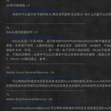
75、
HF星号探测器 1.0
http://nj2.onlinedown.net/down/hfpasswd.rar
本软件可以显示星号密码部分,网页密码暂时无法显示. 有什么问题可以到黑
m...
--------------------------------------------------------------------------------
76、
IMAIL密码查看软件 1.0
http://www.chinacaller.com/down/regimail.zip
IMAIL这是一个高*能的，基于标准的SMTP/POP3/IMAP4/LDAP邮件
界面，非常易于管理。主要特色包括：多域名支持，远程管理，Web邮件，可创建邮递清单
圾邮件支持，等等。。。。。）很***吧！由于管理方面的原因，IMAIL不能
设，不能找回密码，此软件可以从注册表中取出加密的密码并解密，能显示所有域
0，IMAIL7.04测试通过。参考...
--------------------------------------------------------------------------------
77、
Intelore Access Password Recovery 1.0e
http://www.intelore.com/access/access-password-recovery.exe
可以帮助你快速的找回丢失或者遗忘的Excel文档的密码,支持AccessXP/2002/
的密码有多长程序都可以帮助你立即找回原来丢失的密码,另外此程序支持多种语言的
--------------------------------------------------------------------------------
78、
Intelore Excel Password Recovery 1.0e
http://www.intelore.com/excel/excel-password-recovery.exe
InteloreExcelPasswordRecovery可以帮助你快速的找回丢失或者遗忘的Excel文档