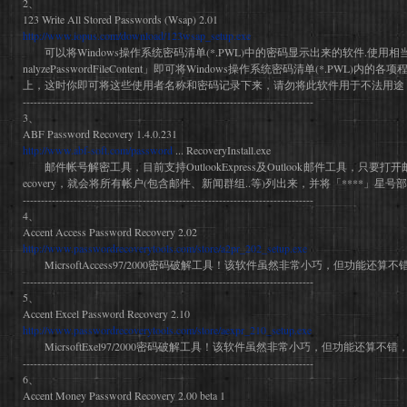
2、
123 Write All Stored Passwords (Wsap) 2.01
http://www.iopus.com/download/123wsap_setup.exe
可以将Windows操作系统密码清单(*.PWL)中的密码显示出来的软件.使用
nalyzePasswordFileContent」即可将Windows操作系统密码清单(*.PWL
上，这时你即可将这些使用者名称和密码记录下来，请勿将此软件用于不法用途！.
--------------------------------------------------------------------------------
3、
ABF Password Recovery 1.4.0.231
http://www.abf-soft.com/password
... RecoveryInstall.exe
邮件帐号解密工具，目前支持OutlookExpress及Outlook邮件工具，只要打开邮
ecovery，就会将所有帐户(包含邮件、新闻群组..等)列出来，并将「****」星号
--------------------------------------------------------------------------------
4、
Accent Access Password Recovery 2.02
http://www.passwordrecoverytools.com/store/a2pr_202_setup.exe
MicrsoftAccess97/2000密码破解工具！该软件虽然非常小巧，但功能还算不
--------------------------------------------------------------------------------
5、
Accent Excel Password Recovery 2.10
http://www.passwordrecoverytools.com/store/aexpr_210_setup.exe
MicrsoftExel97/2000密码破解工具！该软件虽然非常小巧，但功能还算不错
--------------------------------------------------------------------------------
6、
Accent Money Password Recovery 2.00 beta 1