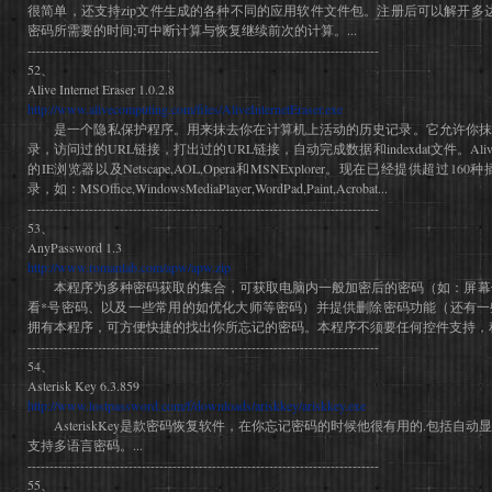
很简单，还支持zip文件生成的各种不同的应用软件文件包。注册后可以解开多达
密码所需要的时间;可中断计算与恢复继续前次的计算。...
--------------------------------------------------------------------------------
52、
Alive Internet Eraser 1.0.2.8
http://www.alivecomputing.com/files/AliveInternetEraser.exe
是一个隐私保护程序。用来抹去你在计算机上活动的历史记录。它允许你抹去浏览
录，访问过的URL链接，打出过的URL链接，自动完成数据和indexdat文件。AliveIn
的IE浏览器以及Netscape,AOL,Opera和MSNExplorer。现在已经提供超
录，如：MSOffice,WindowsMediaPlayer,WordPad,Paint,Acrobat...
--------------------------------------------------------------------------------
53、
AnyPassword 1.3
http://www.romanlab.com/apw/apw.zip
本程序为多种密码获取的集合，可获取电脑内一般加密后的密码（如：屏幕保护、B
看*号密码、以及一些常用的如优化大师等密码）并提供删除密码功能（还有一
拥有本程序，可方便快捷的找出你所忘记的密码。本程序不须要任何控件支持，程
--------------------------------------------------------------------------------
54、
Asterisk Key 6.3.859
http://www.lostpassword.com/f/downloads/ariskkey/ariskkey.exe
AsteriskKey是款密码恢复软件，在你忘记密码的时候他很有用的.包括自动显示
支持多语言密码。...
--------------------------------------------------------------------------------
55、