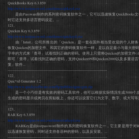
QuickBooks Key 6.3.859
http://www.lostpassword.com/demos/qbkeyd.exe
是由Passware制作的系列密码恢复软件之一，它可以迅速恢复QuickBooks文件
时它还支持多语言密码设定。...
121、
Quicken Key 6.3.859
http://www.lostpassword.com/demos/quickeyd.exe
由「Intuit」公司所推出的「Quicken」是一套在国外相当受欢迎的个人财务管理
恢复Quicken的加密文件。和其它的密码恢复软件一样，是以自定最小与最大
字串的方式来「查寻」试着找到正确的密码。使用上只需将Quicken的加密文件(.QDF
即可「查寻」试着找到正确的密码，支持Quicken99和Quicken2000以及多
复」软件...
--------------------------------------------------------------------------------
122、
Quic*rd Generator 1.2
http://www.quickysoftware.com/ftp/pubfiles/qpassgen.zip
是一个小巧但是有实效的密码工具软件，他可以根据实际情况生成5000个左
生成的密码显示或拷贝在剪贴板上，你还可以设置它们为文字、数字、或大写等形式
--------------------------------------------------------------------------------
123、
RAR Key 6.3.859
http://www.lostpassword.com/demos/rarkeyd.exe
RARKey是由lostpassword制作的系列密码恢复软件之一，它主要是用于对
以迅速恢复密码，同时还支持各语种的密码，以及反安装。...
--------------------------------------------------------------------------------