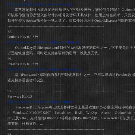
http://www.rixler.com/download/oepasrev.zip
常常忘记邮件收取及发送时所登入的密码及帐号，该如何是好呢？ OutlookExpressP
可以帮你查出你所登入的邮件的帐号及密码工具软件，使用上相当简单，只要安
邮件的登入密码及帐号便一览无遗了。该软件只适用于OutlookExpress的邮件软件。 
--------------------------------------------------------------------------------
95、
Outlook Key 6.3.859
http://www.lostpassword.com/demos/ok_demo.exe
OutlookKey是由lostpassword制作的系列密码恢复软件之一，它主要是用于
以迅速恢复密码，同时还支持各语种的密码，以及反安装。...
96、
Paradox Key 6.3.859
http://www.lostpassword.com/demos/pdoxkeyd.exe
是由Passware公司制作的系列密码恢复软件之一，它可以迅速将Paradox
还支持多语言密码设定。...
--------------------------------------------------------------------------------
97、
Passware Kit 6.3
http://www.lostpassword.com/demos/kitd.exe
“PasswareKitEnterprise可以找回各种世界上最受欢迎的办公室应用程序档案
d、Windows2003/XP/2K/NT、LotusNotes、RAR、WinZip、Access、Outloo*bat、Q
ect以及VBA。支持包括Office2003等所有的MSOffice软件。PasswareK
作窗体、样板文件、...
--------------------------------------------------------------------------------
98、