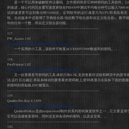
是一个可以用来破解软件注册码、文件密码和其它种种密码的工具软件。2.00
的改进，核心代码完全重写速度更快在PIII450中测试平均每分钟可以输入7000-8
试的速度更可达到每分钟31000次。证明软件的运行速度只与CPU和系统有关
快。在此版本中还新增了字典组合器(包括数字组合器和自定义组合器)。数字组合器可以
中的任何一个数，而自定义组合器功能...
--------------------------------------------------------------------------------
117、
PW_Access 1.01
http://nj2.onlinedown.net/down/PW_Access.zip
一个实用的小工具，该软件可恢复ACCESS97/2000数据库的密码。...
--------------------------------------------------------------------------------
118、
PwdViewer 1.02
http://sq.onlinedown.net/down/PwdViewer1.02.rar
又一款查看星号密码的工具,体积只有6.5K,支持查看对话框和网页中的星号密
法:运行后点确定,将鼠标移动到要查看的密码框上,密码将显示在鼠标下面的黄颜色的
的密码到剪贴板,ESC键退出...
--------------------------------------------------------------------------------
119、
Quattro Pro Key 6.3.859
http://www.lostpassword.com/demos/qpkeyd.exe
QuattroProKey是由lostpassword制作的系列密码恢复软件之一，它主要是用于
它可以迅速恢复密码，同时还支持各语种的密码，以及反安装。...
--------------------------------------------------------------------------------
120、