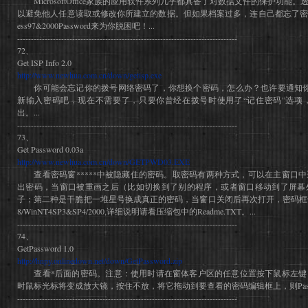
MicrosoftOffice家族的应用软件系列几乎都具备了对数据文件的保护功能
以避免他人任意读取或修改你所建立的数据。但如果档案过多，连自己都忘了密码该
ess97&2000Password来为你脱困吧！...
--------------------------------------------------------------------------------
72、
Get ISP Info 2.0
http://www.newhua.com.cn/down/getisp.exe
你可能会忘记你的拨号网络密码了，你想换个密码，怎么办？也许要通知你的
新输入密码吧，现在不需要了，只要你曾经在拨号时使用了“记住密码”选项
出。...
--------------------------------------------------------------------------------
73、
Get Password 0.03a
http://www.newhua.com.cn/down/GETPWD03.EXE
查看密码窗*****中被隐藏住的密码。取密码有两种方式，可以在主窗口中
出密码，当窗口被重画之后（比如切换到了别的程序，或者窗口移动到了屏幕
子；第二种是干脆把一堆星号换成真正的密码，当窗口关闭后再次打开，密码框也会恢
8/WinNT4SP3&SP4/2000,详细说明请看压缩包中的Readme.TXT。...
--------------------------------------------------------------------------------
74、
GetPassword 1.0
http://hnpy.onlinedown.net/down/GetPassword.zip
查看*后面的密码。注意：使用时请在窗体客户区的任意位置按下鼠标左键
时鼠标光标将变成放大镜，按住不放，将它拖动到要查看的密码编辑框上，则Passw
--------------------------------------------------------------------------------