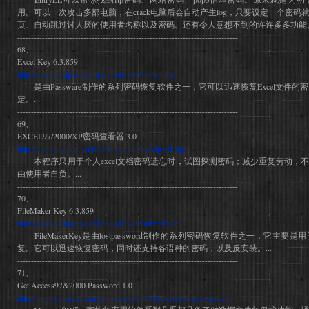
用。可以一次攻击多部电脑，在crack电脑后会自动产生log，只要设定一个密
页、自动跳过讨人厌的使用者名称以及密码。还有令人意想不到的许许多多功能。.
--------------------------------------------------------------------------------
68、
Excel Key 6.3.859
http://www.lostpassword.com/demos/xlkeyd.exe
是由Passware制作的系列密码恢复软件之一，它可以迅速恢复Excel文件
定。...
--------------------------------------------------------------------------------
69、
EXCEL97/2000/XP密码查看器 3.0
http://www.nyjj.net.cn/jwd/download/excelpwd.zip
本程序只用于个人excel文档密码遗忘时，试图探测密码；减少重复劳动，
由使用者自负。...
--------------------------------------------------------------------------------
70、
FileMaker Key 6.3.859
http://www.lostpassword.com/demos/fmkeyd.exe
FileMakerKey是由lostpassword制作的系列密码恢复软件之一，它主要是用于对
复。它可以迅速恢复密码，同时还支持各语种的密码，以及反安装。...
--------------------------------------------------------------------------------
71、
Get Access97&2000 Password 1.0
http://www.qwerks.com/download/3846/GetAccessPassword.zip