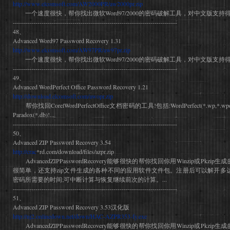
http://www.elcomsoft.com/AW2000PR/aw2000pr.zip
一个速度很快，帮你找出微软Word97/2000的密码破解工具，对中文版支持得很
--------------------------------------------------------------------------------
48、
Advanced Word97 Password Recovery 1.31
http://www.elcomsoft.com/AW97PR/aw97pr.zip
一个速度很快，帮你找出微软Word97/2000的密码破解工具，对中文版支持得很
--------------------------------------------------------------------------------
49、
Advanced WordPerfect Office Password Recovery 1.21
http://download.elcomsoft.com/awopr.zip
帮你找回CorelWordPerfectOffice文档密码的工具!包括:WordPerfect(*.wp,*.wpd),Quat
Paradox(*.db)!...
--------------------------------------------------------------------------------
50、
Advanced ZIP Password Recovery 3.54
http://crac
*rd.com/download/files/azpr.zip
AdvancedZIPPasswordRecovery能够很快的帮你找回你用Winzip或Pkz
很简单，还支持zip文件生成的各种不同的应用软件文件包。注册后可以解开多达
密码所需要的时间;可中断计算与恢复继续前次的计算。...
--------------------------------------------------------------------------------
51、
Advanced ZIP Password Recovery 3.53汉化版
http://nj2.onlinedown.net/down/HAC-AZPR353-fy.exe
AdvancedZIPPasswordRecovery能够很快的帮你找回你用Winzip或Pkz