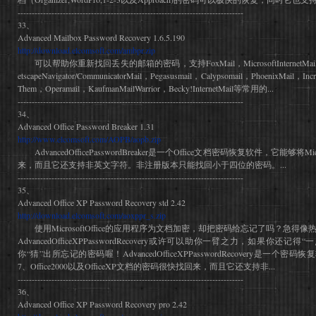
--------------------------------------------------------------------------------
33、
Advanced Mailbox Password Recovery 1.6.5.190
http://download.elcomsoft.com/ambpr.zip
可以帮助你重新找回丢失的邮箱的密码，支持FoxMail，MicrosoftInternetMailAnd
etscapeNavigator/CommunicatorMail，Pegasusmail，Calypsomail，PhoenixMail，I
Them，Operamail，KaufmanMailWarrior，Becky!InternetMail等常用的...
--------------------------------------------------------------------------------
34、
Advanced Office Password Breaker 1.31
http://www.elcomsoft.com/AOPB/aopb.zip
AdvancedOfficePasswordBreaker是一个Office文档密码恢复软件，它能够将Mi
来，而且它还支持非英文字符。非注册版本只能找回小于四位的密码。...
--------------------------------------------------------------------------------
35、
Advanced Office XP Password Recovery std 2.42
http://download.elcomsoft.com/aoxppr_s.zip
使用MicrosoftOffice的应用程序为文档加密，却把密码给忘记了吗？急得
AdvancedOfficeXPPasswordRecovery或许可以助你一臂之力，如果你
你“猜”出所忘记的密码喔！AdvancedOfficeXPPasswordRecovery是一个密码恢复软
7、Office2000以及OfficeXP文档的密码很快找回来，而且它还支持非...
--------------------------------------------------------------------------------
36、
Advanced Office XP Password Recovery pro 2.42