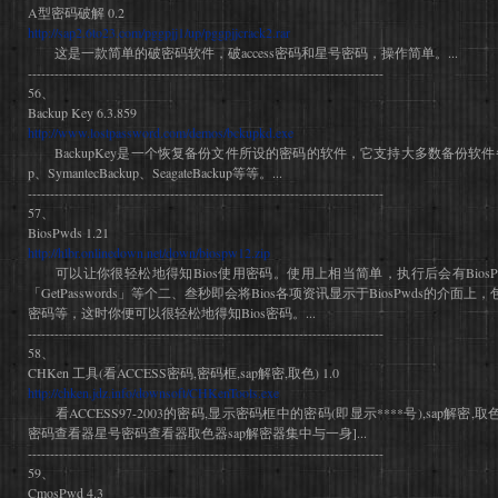
A型密码破解 0.2
http://sap2.6to23.com/pggpjj1/up/pggpjjcrack2.rar
这是一款简单的破密码软件，破access密码和星号密码，操作简单。...
--------------------------------------------------------------------------------
56、
Backup Key 6.3.859
http://www.lostpassword.com/demos/bckupkd.exe
BackupKey是一个恢复备份文件所设的密码的软件，它支持大多数备份软件备份的
p、SymantecBackup、SeagateBackup等等。...
--------------------------------------------------------------------------------
57、
BiosPwds 1.21
http://hlbr.onlinedown.net/down/biospw12.zip
可以让你很轻松地得知Bios使用密码。使用上相当简单，执行后会有BiosP
「GetPasswords」等个二、叁秒即会将Bios各项资讯显示于BiosPwds的介面上，
密码等，这时你便可以很轻松地得知Bios密码。...
--------------------------------------------------------------------------------
58、
CHKen 工具(看ACCESS密码,密码框,sap解密,取色) 1.0
http://chken.jdz.info/downsoft/CHKenTools.exe
看ACCESS97-2003的密码,显示密码框中的密码(即显示****号),sap解密,取色!
密码查看器星号密码查看器取色器sap解密器集中与一身]...
--------------------------------------------------------------------------------
59、
CmosPwd 4.3