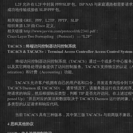
L2F 允许在 L2F 中封装 PPP/SLIP 包。ISP NAS 与家庭通路都
成功地传输或接收 SLIP/PPP 包。
相关链接 GRE、PPP、L2TP、PPTP、SLIP
组织来源 L2F 由 Cisco 定义。
相关链接 http://www.javvin.com/protocol/rfc2341.pdf：
Cisco Layer Two Forwarding （Protocol） — “L2F”
TACACS：终端访问控制器访问控制系统
TACACS & TACACS+：Terminal Access Controller Access Control System
终端访问控制器访问控制系统（TACACS）通过一个或多个中心服务
以及其它网络处理设备提供了访问控制服务。TACACS 支持独立的认证（Authen
orization）和计费（Accounting）功能。
TACACS 允许客户机拥有自己的用户名和口令，并发送查询指令到 TA
TACACS Daemon 或 TACACSD）。通常情况下，该服务器运行在主机
绝请求的响应，然后根据响应类型，判断 TIP 是否允许访问。在上述过程
pened Up）”并且对应的算法和数据取决于 TACACS Daemon 运行的对象
多类型的认证请求和响应代码。
当前 TACACS 具有三种版本，其中第三版 TACACS+ 与前两版不兼容
4 思科其他协议