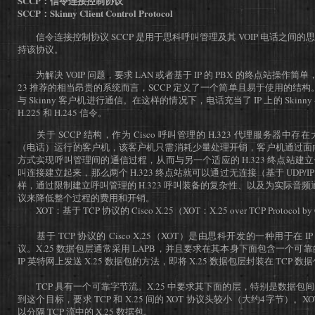
SCCP：信令连接控制协议
SCCP：Skinny Client Control Protocol
信令连接控制协议 SCCP 是用于思科呼叫管理及其 VOIP 电话之间
持该协议。
为解决 VOIP 问题，要求 LAN 或者基于 IP 的 PBX 的终点站操作简
23 推荐的相当昂贵的系统而言，SCCP 定义了一个简单且易于使用的结构。通过
与 Skinny 客户机进行通信。在这样的情况下，电话充当了 IP 上的 Ski
H.225 和 H.245 信令。
关于 SCCP 结构，作为 Cisco 呼叫管理的 H.323 代理服务器中存在
（电话）运行的客户机，该客户机只需消耗少量处理开销，客户机通过面向连接
方式实现呼叫管理间的通信过程，从而与另一个适应的 H.323 终点站建
叫连接建立起来，那么两个 H.323 终点站就可以通过无连接（基于 UDP
样，通过限制建立呼叫管理的 H.323 呼叫装备的复杂性、以及为实际音频通信
议来降低整个过程的费用和开销。
XOT：基于 TCP 协议的 Cisco X.25（XOT：X.25 over TCP Protocol by 
基于 TCP 协议的 Cisco X.25（XOT）是由思科开发的一种用于在 IP
议。X.25 数据包层通常采用 LAPB，并且要求在其本身下面包含一个可靠
IP 英特网上发送 X.25 数据包的方法，即将 X.25 数据包层封装在 TCP 数
TCP 具有一个可靠字节流。X.25 中要求其下面的层，特别是数据包
到这个目标，要求 TCP 和 X.25 间的 XOT 协议头较小（大约4字节）。
以分隔 TCP 流中的 X.25 数据包。