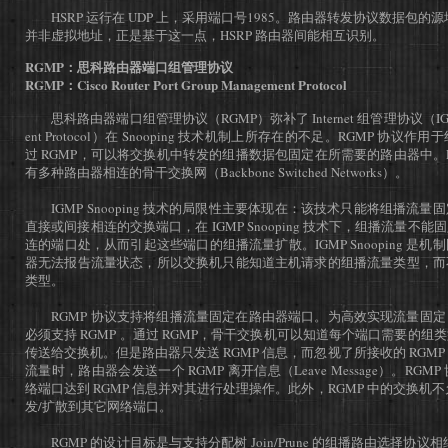
HSRP 运行在 UDP 上，采用端口号1985。路由器转发协议数据包的源
并非虚拟地址，正是基于这一点，HSRP 路由器间能相互识别。
RGMP：思科路由器端口组管理协议
RGMP：Cisco Router Port Group Management Protocol
思科路由器端口组管理协议（RGMP）弥补了 Internet 组管理协议（IGMP：Int
ent Protocol）在 Snooping 技术机制上所存在的不足。RGMP 协
过 RGMP，可以将交换机中转发的组播数据包固定在所需要的路由器中。R
有多种路由器相连的骨干交换网（Backbone Switched Networks）。
IGMP Snooping 技术的局限性主要体现在：该技术只能将组播流
直接或间接相连的交换端口，在 IGMP Snooping 技术下，组播流量
连的端口处，从而引起这些端口的组播流量扩散。IGMP Snooping 是
器无法报告流量状态，所以交换机只能知道主机请求的组播流量类型，而
类型。
RGMP 协议支持将组播流量固定在路由器端口。为高效实现流量固定
必须支持 RGMP 。通过 RGMP，骨干交换机可以知道每个端口需要的
传送给交换机。但是路由器只发送 RGMP 信息，而忽视了所接收的 RGM
流量时，路由器会发送一个 RGMP 离开信息（Leave Message）。RG
络端口达到 RGMP 信息并对其进行处理操作。此外，RGMP 中的交换机不
发/扩散到其它网络端口。
RGMP 的设计目标是与支持分配树 Join/Prune 的组播路由选择协议相