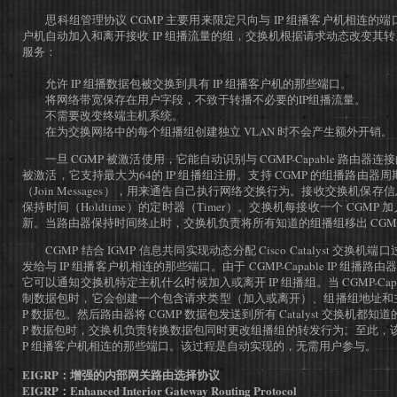
思科组管理协议 CGMP 主要用来限定只向与 IP 组播客户机相连的端口
户机自动加入和离开接收 IP 组播流量的组，交换机根据请求动态改变其转
服务：
允许 IP 组播数据包被交换到具有 IP 组播客户机的那些端口。
将网络带宽保存在用户字段，不致于转播不必要的IP组播流量。
不需要改变终端主机系统。
在为交换网络中的每个组播组创建独立 VLAN 时不会产生额外开销。
一旦 CGMP 被激活使用，它能自动识别与 CGMP-Capable 路由器连
被激活，它支持最大为64的 IP 组播组注册。支持 CGMP 的组播路由器周
（Join Messages），用来通告自己执行网络交换行为。接收交换机保
保持时间（Holdtime）的定时器（Timer）。交换机每接收一个 CGM
新。当路由器保持时间终止时，交换机负责将所有知道的组播组移出 CGM
CGMP 结合 IGMP 信息共同实现动态分配 Cisco Catalyst 交换机
发给与 IP 组播客户机相连的那些端口。由于 CGMP-Capable IP 组播路
它可以通知交换机特定主机什么时候加入或离开 IP 组播组。当 CGMP-Capab
制数据包时，它会创建一个包含请求类型（加入或离开）、组播组地址和主机有
P 数据包。然后路由器将 CGMP 数据包发送到所有 Catalyst 交换机都
P 数据包时，交换机负责转换数据包同时更改组播组的转发行为。至此，该
P 组播客户机相连的那些端口。该过程是自动实现的，无需用户参与。
EIGRP：增强的内部网关路由选择协议
EIGRP：Enhanced Interior Gateway Routing Protocol