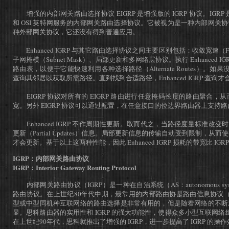
增强的内部网关路由选择协议 EIGRP 是增强版的 IGRP 协议。IGRP 是
和 OSI 英特网服务的内部网关路由选择协议。它被视为是一种内部网关
种外部网关协议，它还没有得到普遍应用。
Enhanced IGRP 与其它路由选择协议之间主要区别包括：收敛宽速（Fast 
子网掩模（Subnet Mask）、局部更新和多网络层协议。执行 Enhanced 
路由表，以便于它能快速利用各种选择路径（Alternate Routes）。如果没有
查询其邻居以获取所需路径。直到找到合适路径，Enhanced IGRP 查
EIGRP 协议对所有的 EIGRP 路由进行任意掩码长度的路由聚合，
宽。另外 EIGRP 协议可以通过配置，在任意接口的位边界路由器上支持
Enhanced IGRP 不作周期性更新。取而代之，当路径度量标准改变时，En
更新（Partial Updates）信息。局部更新信息的传输自动受到限制，
才会更新。基于以上这两种性能，因此 Enhanced IGRP 损耗的带宽比 IGR
IGRP：内部网关路由协议
IGRP：Interior Gateway Routing Protocol
内部网关路由协议（IGRP）是一种在自治系统（AS：autonomous s
路由协议。在上世纪80年代中期，最常用的内部路由协是路由信息协议（RI
型或中型同机种互联网络的路由选择是非常有用的，但是随着网络的不断
显。思科路由器的实用性和 IGRP 的强大功能性，使得众多小型互联网络组织采
在上世纪90年代，思科就推出了增强的 IGRP，进一步提高了 IGRP 的操