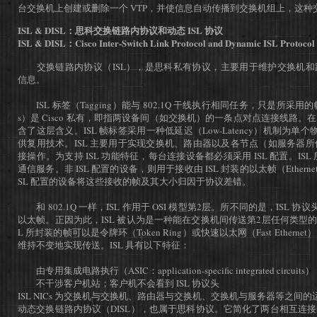
台交换机上创建或删除一个 VTP，并使信息自动传播到交换机组上，这种交
ISL & DISL：思科交换链路内协议和动态 ISL 协议
ISL & DISL：Cisco Inter-Switch Link Protocol and Dynamic ISL Protocol
交换链路内协议（ISL），是思科私有协议，主要用于维护交换机和路
信息。
ISL 标签（Tagging）能与 802.1Q 干线执行相同任务，只是所采用的帧
s）是 Cisco 私有，即指两设备间（如交换机）的一条点对点连接线路。
含了这层含义。ISL 帧标签采用一种低延迟（Low-Latency）机制为单个物
供复用技术。ISL 主要用于实现交换机、路由器以及各节点（如服务器
接操作。为支持 ISL 功能特征，每台连接设备都必须采用 ISL 配置。ISL 
通信服务。非 ISL 配置的设备，则用于接收由 ISL 封装的以太帧（Ethernet
SL 配置的设备将这些接收的帧及其大小归因于协议差错。
和 802.1Q 一样，ISL 作用于 OSI 模型第2层。所不同的是，ISL 
以太帧。正因为此，ISL 被认为是一种能在交换机间传送第2层任何类型的
L 所封装的帧可以是令牌环（Token Ring）或快速以太网（Fast Ether
维持不变地实现传送。ISL 具有以下特征：
由专用集成电路执行（ASIC：application-specific integrated circuits）
不干涉客户机站；客户机不会看到 ISL 协议头
ISL NICs 为交换机与交换机、路由器与交换机、交换机与服务器等之间
动态交换链路内协议（DISL），也属于思科协议。它简化了两台相互连接的