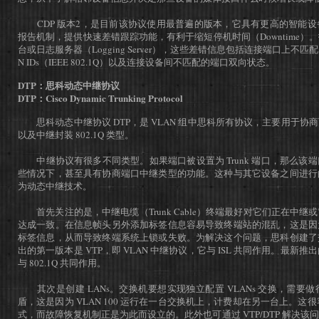
CDP 版本2，是目前该协议使用最普遍的版本，它具有更高的智能设
报告机制，提供快速差错跟踪功能，有利于缩短停机时间（Downtime）
台或日志服务器（Logging Server），这些差错信息包括连接端口上不匹配（U
N IDs（IEEE 802.1Q）以及连接设备间不匹配的端口双向状态。
DTP：思科动态中继协议
DTP：Cisco Dynamic Trunking Protocol
思科动态中继协议 DTP，是 VLAN 组中思科所有协议，主要用于协
以及中继封装 802.1Q 类型。
中继协议有很多不同类型。如果端口被设置为 Trunk 端口，那么该
些情况下，甚至具有协商端口中继类型的功能。这种与其它设备之间进行
为动态中继技术。
首先关注的是，中继电缆（Trunk Cable）终端最好对它们正在中继
达成一致。在信息帧头另外添加标签信息容易导致终端站的混乱，这是因
标签信息，从而导致终端系统上锁或失败。为解决这个问题，思科创建了
出的第一版本是 VTP，即 VLAN 中继协议，它与 ISL 共同作用。最新推
与 802.1Q 共同作用。
其次是创建 LANs。交换机要想实现独立配置 VLANs 交换，需要
盾，这是因为 VLAN 100 运行在一台交换机上，计费却在另一台上。这很
式，而故障恢复机制正是为此而设立的。此外也可通过 VTP/DTP 解决