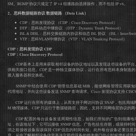
SM。RGMP 协议只规定了 IP v4 组播路由选择操作，而不包括 IP v6。
2、思科数据链路协议 数据链路 （Data Link）
CDP：思科发现协议 （CDP：Cisco Discovery Protocol）
DTP：思科动态中继协议 （DTP：Dynamic Trunk Protocol）
ISL & DISL：思科交换链路内协议和动态 ISL 协议 （ISL：Inter-Switch 
VTP：思科VLAN中继协议 （VTP：VLAN Trunking Protocol）
CDP：思科发现协议 CDP
CDP：Cisco Discovery Protocol
CDP基本上是用来获取相邻设备的协议地址以及发现这些设备的平台。
供相关接口信息。CDP 是一种独立媒体协议，运行在所有思科本身制造
接入服务器和交换机。
SNMP 中结合使用 CDP 管理信息基础 MIB，能使网络管理应用获知
代理地址，并向这些设备发送 SNMP 查询请求。Cisco 发现协议支持 CISCO-
CDP 运行在所有的媒体上，从而支持子网访问协议 SNAP，包括局域网
M 物理媒体。CDP 只运行于数据链路层，因此，支持不同网络层协议的
CDP 配置的每台设备发送周期性信息，如我们所知的广告到组播地
址，在该地址下，它可以接收 SNMP 信息。广告包括生存期，或保持时
消之前接收设备应该保持 CDP 信息的时间长短。此外每台设备还要注意其
息，从中了解相邻设备信息并决定那些设备的媒体接口什么时候增长或降