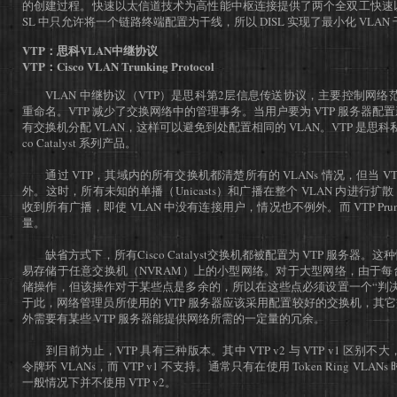
的创建过程。快速以太信道技术为高性能中枢连接提供了两个全双工快速以
SL 中只允许将一个链路终端配置为干线，所以 DISL 实现了最小化 VLAN
VTP：思科VLAN中继协议
VTP：Cisco VLAN Trunking Protocol
VLAN 中继协议（VTP）是思科第2层信息传送协议，主要控制网络范围
重命名。VTP 减少了交换网络中的管理事务。当用户要为 VTP 服务器配置
有交换机分配 VLAN，这样可以避免到处配置相同的 VLAN。VTP 是思科
co Catalyst 系列产品。
通过 VTP，其域内的所有交换机都清楚所有的 VLANs 情况，但当 V
外。这时，所有未知的单播（Unicasts）和广播在整个 VLAN 内进行
收到所有广播，即使 VLAN 中没有连接用户，情况也不例外。而 VTP Pru
量。
缺省方式下，所有Cisco Catalyst交换机都被配置为 VTP 服务器。这
易存储于任意交换机（NVRAM）上的小型网络。对于大型网络，由于每台交
储操作，但该操作对于某些点是多余的，所以在这些点必须设置一个“判决呼叫”（
于此，网络管理员所使用的 VTP 服务器应该采用配置较好的交换机，其
外需要有某些 VTP 服务器能提供网络所需的一定量的冗余。
到目前为止，VTP 具有三种版本。其中 VTP v2 与 VTP v1 区别不大
令牌环 VLANs，而 VTP v1 不支持。通常只有在使用 Token Ring VLAN
一般情况下并不使用 VTP v2。