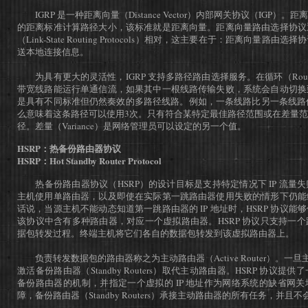
IGRP 是一种距离向量（Distance Vector）内部网关协议（IGP）
的距离标准计算路径大小，该标准就是距离向量。距离向量路由选择协议
（Link-State Routing Protocols）相对，这主要在于：距离向量
送本地连接信息。
为具有更大的灵活性，IGRP 支持多路径路由选择服务。在循环（Round
带宽线路能运行单通信流，如果其中一根线路传输失败，系统会自动切换
是具有不同标准但仍然奏效的多路径线路。例如，一条线路比另一条线路
么意味着这条路径可以使用3次。只有符合某特定最佳路径范围或在差量
径。差量（Variance）是网络管理员可以设定的另一个值。
HSRP：热备份路由器协议
HSRP：Hot Standby Router Protocol
热备份路由器协议（HSRP）的设计目标是支持特定情况下 IP 流量
主机使用单路由器，以及即使在实际第一跳路由器使用失败的情形下仍能
话说，当源主机不能动态知道第一跳路由器的 IP 地址时，HSRP 协议
该协议中含有多种路由器，对应一个虚拟路由器。HSRP 协议只支持一
据包转发过程。终端主机将它们各自的数据包转发到该虚拟路由器上。
负责转发数据包的路由器称之为主动路由器（Active Router）。一旦
激活备份路由器（Standby Routers）取代主动路由器。HSRP 协议
备份路由器的机制，并指定一个虚拟的 IP 地址作为网络系统的缺省网
障，备份路由器（Standby Routers）承接主动路由器的所有任务，并