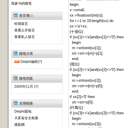
我参与的随笔
begin
x:=small;
sx:=floattostr(int(x));
留言簿
(2)
for i:=1 to 10-length(sx) do
给我留言
sx:='a'+sx;
查看公开留言
{十億位}
查看私人留言
if (sx[1]<>'a')and(sx[1]<>'0') then
begin
m:=strtoint(sx[1]);
str:=str+n[m]+p[1];
随笔分类
end;
Delphi编程(7)
{億位}
if (sx[2]<>'a')and(sx[2]<>'0') then
begin
随笔档案
m:=strtoint(sx[2]);
str:=str+n[m]+p[5];
2005年11月 (7)
end;
if sx[2]='0' then
str:=str+p[5];
友情链接
{仟萬位}
Delphi园地
if (sx[3]<>'a')and(sx[3]<>'0') then
大富翁全文检索
begin
m:=strtoint(sx[3]);
搖籃網