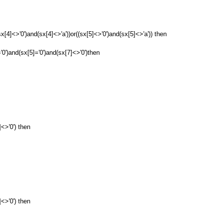
x[4]<>'0')and(sx[4]<>'a'))or((sx[5]<>'0')and(sx[5]<>'a')) then
='0')and(sx[5]='0')and(sx[7]<>'0')then
]<>'0') then
]<>'0') then