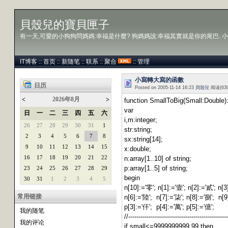
貝殼兒的寶貝匣子
有一天,可愛的小狗狗問媽媽:幸福是什麼? 狗媽媽說:幸福其實就是你的尾巴. 小
IT博客
::
首页
::
新随笔
::
联系
::
聚合
::
管理
小寫轉大寫的函數
日历
Posted on 2005-11-14 16:23
貝殼兒
阅读(63
2026年8月
<
>
function SmallToBig(Small:Double):
var
日
一
二
三
四
五
六
i,m:integer;
26
27
28
29
30
31
1
str:string;
2
3
4
5
6
7
8
sx:string[14];
9
10
11
12
13
14
15
x:double;
16
17
18
19
20
21
22
n:array[1..10] of string;
p:array[1..5] of string;
23
24
25
26
27
28
29
begin
30
31
1
2
3
4
5
n[10]:='零'; n[1]:='壹'; n[2]:='貳'; n[3
常用链接
n[6]:='陸'; n[7]:='柒'; n[8]:='捌'; n[9
p[3]:='仟'; p[4]:='萬'; p[5]:='億';
我的随笔
//-------------------------------------------------
我的评论
if small<=9999999999.99 then