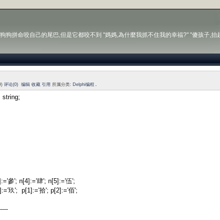
狗狗拼命咬自己的尾巴,但是它都咬不到 "媽媽,為什麼我抓不住我的幸福?" "傻孩子,抬
9)
评论(0)
编辑
收藏
引用
所属分类:
Delphi编程
 string;
]:='參'; n[4]:='肆'; n[5]:='伍';
]:='玖'; p[1]:='拾'; p[2]:='佰';
----