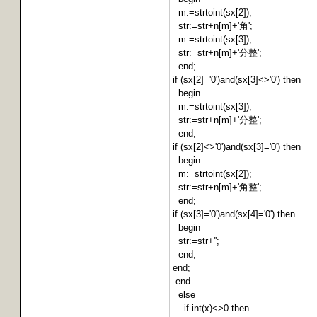
m:=strtoint(sx[2]);
str:=str+n[m]+'角';
m:=strtoint(sx[3]);
str:=str+n[m]+'分整';
end;
if (sx[2]='0')and(sx[3]<>'0') then
begin
m:=strtoint(sx[3]);
str:=str+n[m]+'分整';
end;
if (sx[2]<>'0')and(sx[3]='0') then
begin
m:=strtoint(sx[2]);
str:=str+n[m]+'角整';
end;
if (sx[3]='0')and(sx[4]='0') then
begin
str:=str+'';
end;
end;
end
else
if int(x)<>0 then