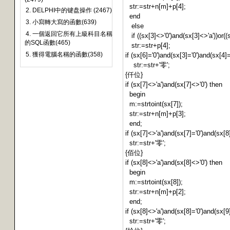
str:=str+n[m]+p[4];
2. DELPHI中的键盘操作 (2467)
end
3. 小寫轉大寫的函數(639)
else
4. 一個返回它所有上級科目名稱
if ((sx[3]<>'0')and(sx[3]<>'a'))or((s
的SQL函數(465)
str:=str+p[4];
5. 獲得電腦名稱的函數(358)
if (sx[6]='0')and(sx[3]='0')and(sx[4]
str:=str+'零';
{仟位}
if (sx[7]<>'a')and(sx[7]<>'0') then
begin
m:=strtoint(sx[7]);
str:=str+n[m]+p[3];
end;
if (sx[7]<>'a')and(sx[7]='0')and(sx[8
str:=str+'零';
{佰位}
if (sx[8]<>'a')and(sx[8]<>'0') then
begin
m:=strtoint(sx[8]);
str:=str+n[m]+p[2];
end;
if (sx[8]<>'a')and(sx[8]='0')and(sx[9
str:=str+'零';