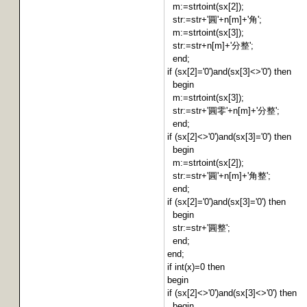
m:=strtoint(sx[2]);
str:=str+'圓'+n[m]+'角';
m:=strtoint(sx[3]);
str:=str+n[m]+'分整';
end;
if (sx[2]='0')and(sx[3]<>'0') then
begin
m:=strtoint(sx[3]);
str:=str+'圓零'+n[m]+'分整';
end;
if (sx[2]<>'0')and(sx[3]='0') then
begin
m:=strtoint(sx[2]);
str:=str+'圓'+n[m]+'角整';
end;
if (sx[2]='0')and(sx[3]='0') then
begin
str:=str+'圓整';
end;
end;
if int(x)=0 then
begin
if (sx[2]<>'0')and(sx[3]<>'0') then
begin