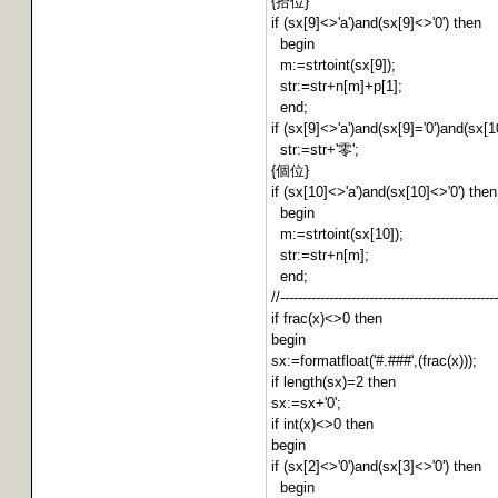
{拾位}
if (sx[9]<>'a')and(sx[9]<>'0') then
begin
m:=strtoint(sx[9]);
str:=str+n[m]+p[1];
end;
if (sx[9]<>'a')and(sx[9]='0')and(sx[1
str:=str+'零';
{個位}
if (sx[10]<>'a')and(sx[10]<>'0') then
begin
m:=strtoint(sx[10]);
str:=str+n[m];
end;
//-------------------------------------------------
if frac(x)<>0 then
begin
sx:=formatfloat('#.###',(frac(x)));
if length(sx)=2 then
sx:=sx+'0';
if int(x)<>0 then
begin
if (sx[2]<>'0')and(sx[3]<>'0') then
begin