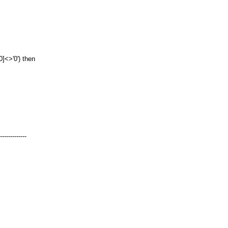
0]<>'0') then
-------------