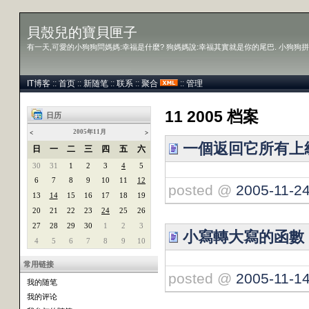
貝殼兒的寶貝匣子
有一天,可愛的小狗狗問媽媽:幸福是什麼? 狗媽媽說:幸福其實就是你的尾巴. 小狗狗拼
IT博客
::
首页
::
新随笔
::
联系
::
聚合
::
管理
11 2005 档案
日历
2005年11月
<
>
一個返回它所有上
日
一
二
三
四
五
六
30
31
1
2
3
4
5
6
7
8
9
10
11
12
posted @
2005-11-24
13
14
15
16
17
18
19
20
21
22
23
24
25
26
27
28
29
30
1
2
3
小寫轉大寫的函數
4
5
6
7
8
9
10
常用链接
posted @
2005-11-14
我的随笔
我的评论