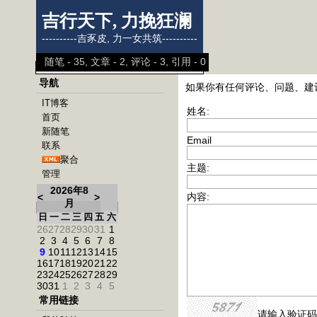
吉行天下, 力挽狂澜
----------吉豕皮, 力一女共筑----------
随笔 - 35, 文章 - 2, 评论 - 3, 引用 - 0
导航
如果你有任何评论、问题、建
IT博客
姓名:
首页
新随笔
Email
联系
聚合
主题:
管理
2026年8
内容:
<
>
月
日
一
二
三
四
五
六
26
27
28
29
30
31
1
2
3
4
5
6
7
8
9
10
11
12
13
14
15
16
17
18
19
20
21
22
23
24
25
26
27
28
29
30
31
1
2
3
4
5
常用链接
请输入验证码