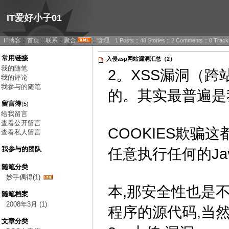
IT爱好小子01
IT博客
::
首页
::
联系
::
聚合
::
管理
1 Posts :: 48 Stories :: 2 Comments :: 0 Trac
常用链接
入侵asp网站漏洞汇总（2）
我的随笔
2。XSS漏洞（
我的评论
我参与的随笔
的。其实最普遍是
留言簿
(5)
给我留言
查看公开留言
COOKIES欺
查看私人留言
我参与的团队
任意执行任何的Java
随笔分类
妙手偶得(1)
本,那安全性也是不
随笔档案
2008年3月 (1)
程序的源代码,当然
文章分类