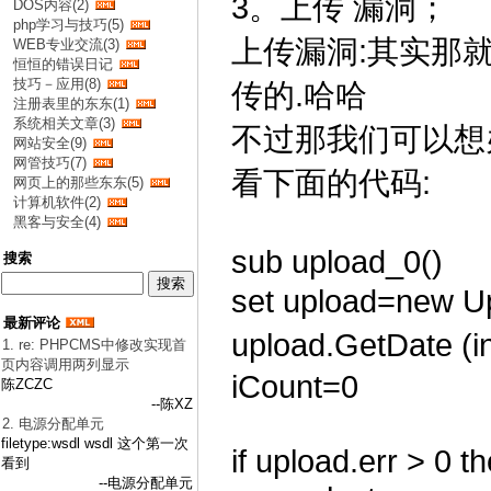
3。上传 漏洞；
DOS内容(2)
php学习与技巧(5)
上传漏洞:其实那
WEB专业交流(3)
恒恒的错误日记
技巧－应用(8)
传的.哈哈
注册表里的东东(1)
系统相关文章(3)
不过那我们可以想
网站安全(9)
网管技巧(7)
看下面的代码:
网页上的那些东东(5)
计算机软件(2)
黑客与安全(4)
sub upload_0()
搜索
set upload=new
最新评论
upload.GetDate
1. re: PHPCMS中修改实现首
页内容调用两列显示
iCount=0
陈ZCZC
--陈XZ
2. 电源分配单元
filetype:wsdl wsdl 这个第一次
if upload.err > 0 t
看到
--电源分配单元