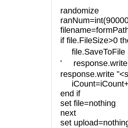
randomize
ranNum=int(9000
filename=formPa
if file.FileSi
file.SaveToFil
' response.write 
response.write "<
iCount=iCount
end if
set file=nothing
next
set upload=nothin