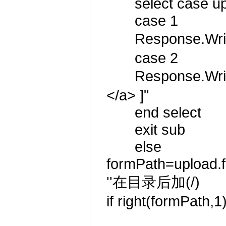
select case upl
case 1
Response.Writ
case 2
Response.Write
</a> ]"
end select
exit sub
else
formPath=upload.fo
''在目录后加(/)
if right(formPath,