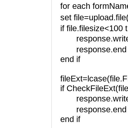
for each formN
set file=uploa
if file.filesize<100
response.write
response.end
end if
fileExt=lcase(file.F
if CheckFileExt(fi
response.write
response.end
end if