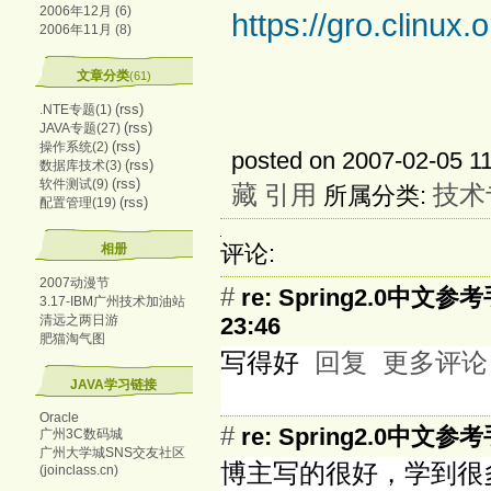
2006年12月 (6)
https://gro.clinux.o
2006年11月 (8)
文章分类
(61)
(rss)
.NTE专题(1)
(rss)
JAVA专题(27)
(rss)
操作系统(2)
posted on 2007-02-05 1
(rss)
数据库技术(3)
(rss)
软件测试(9)
藏
引用
技术
所属分类:
(rss)
配置管理(19)
评论:
相册
2007动漫节
#
re: Spring2.0中文参
3.17-IBM广州技术加油站
清远之两日游
23:46
肥猫淘气图
写得好
回复
更多评论
JAVA学习链接
Oracle
#
re: Spring2.0中文参
广州3C数码城
广州大学城SNS交友社区
博主写的很好，学到
(joinclass.cn)