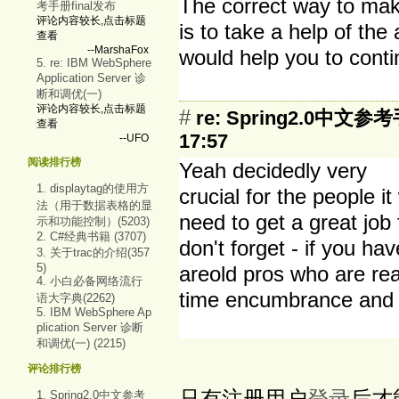
The correct way to make
考手册final发布
评论内容较长,点击标题
is to take a help of the
查看
--MarshaFox
would help you to cont
5. re: IBM WebSphere
Application Server 诊
断和调优(一)
评论内容较长,点击标题
#
re: Spring2.0中文参
查看
17:57
--UFO
阅读排行榜
Yeah decidedly very
1. displaytag的使用方
crucial for the people i
法（用于数据表格的显
need to get a great job
示和功能控制）(5203)
2. C#经典书籍 (3707)
don't forget - if you h
3. 关于trac的介绍(357
5)
areold pros who are re
4. 小白必备网络流行
time encumbrance and l
语大字典(2262)
5. IBM WebSphere Ap
plication Server 诊断
和调优(一) (2215)
评论排行榜
只有注册用户
登录
后才
1. Spring2.0中文参考