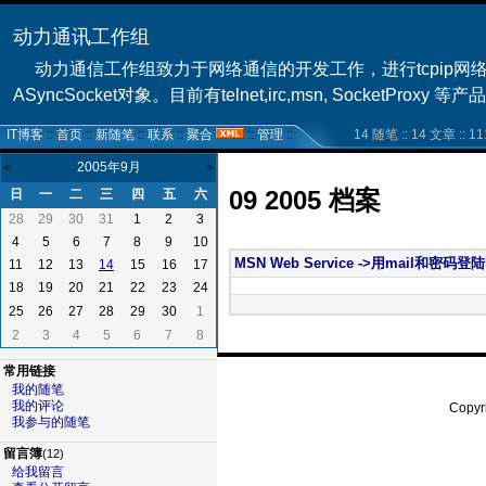
动力通讯工作组
动力通信工作组致力于网络通信的开发工作，进行tcpip网络编程,采用u
ASyncSocket对象。目前有telnet,irc,msn, SocketProxy 
IT博客
::
首页
::
新随笔
::
联系
::
聚合
::
管理
::
14 随笔 :: 14 文章 :: 11
2005年9月
<
>
09 2005 档案
日
一
二
三
四
五
六
28
29
30
31
1
2
3
4
5
6
7
8
9
10
MSN Web Service ->用mail和密
11
12
13
15
16
17
14
18
19
20
21
22
23
24
25
26
27
28
29
30
1
2
3
4
5
6
7
8
常用链接
我的随笔
我的评论
Copy
我参与的随笔
留言簿
(12)
给我留言