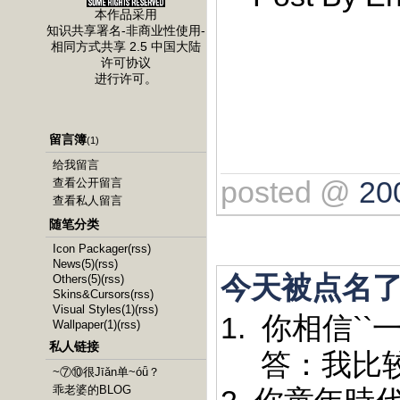
本作品采用
知识共享署名-非商业性使用-
相同方式共享 2.5 中国大陆
许可协议
进行许可。
留言簿
(1)
给我留言
posted @
20
查看公开留言
查看私人留言
随笔分类
Icon Packager
(rss)
News(5)
(rss)
今天被点名了.
Others(5)
(rss)
Skins&Cursors
(rss)
Visual Styles(1)
(rss)
1. 你相信`
Wallpaper(1)
(rss)
私人链接
答：我比较向
~⑦⑩很Jīǎn单~óǖ？
乖老婆的BLOG