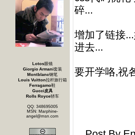
碎...
增加了链接.
进去...
Lotos
眼镜
要开学咯,祝
Giorgio Armani
套装
Montblanc
钢笔
Louis Vuitton
拉杆旅行箱
Ferragamo
鞋
Gucci皮具
Rolls Royce
轿车
QQ: 348695005
MSN: Marphine-
angel@msn.com
Post By En