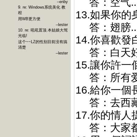
答：空气..
--enby
9. re: Windows系统美化 教
13.如果你
程
用WB更方便
答：翅膀..
--lester
10. re: 吼吼置顶.本姑娘大驾
光临!
14.你喜歡發
这个~~LZ的性别目前没有搞
清楚
答：白天好忙
--lester
15.讓你許
答：所有爱我
16.給你一
答：去西藏!
17.你的情
答：大家都不