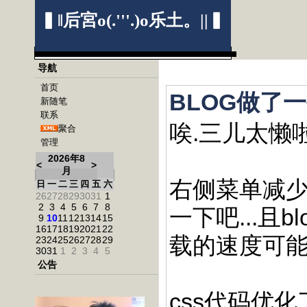
▍‖后宮o(.'''.)o乐土。||▍
导航
首页
BLOG做了
新随笔
联系
唉.三儿太懒
聚合
管理
2026年8
<
>
月
右侧菜单减少
日
一
二
三
四
五
六
26
27
28
29
30
31
1
2
3
4
5
6
7
8
一下吧...且b
9
10
11
12
13
14
15
16
17
18
19
20
21
22
载的速度可能
23
24
25
26
27
28
29
30
31
1
2
3
4
5
公告
css代码优化