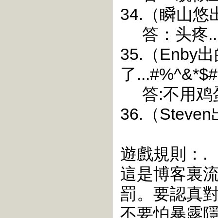
34.（瞬山
答：头疼..
35.（En
了...#%^&*$
答:不用鸡蛋
36.（Ste
遊戲規則：.
這是博客裏
罰。要認真
不要怕暴露