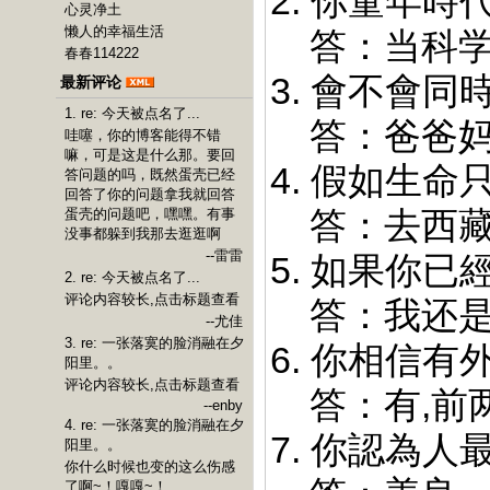
2. 你童年時
心灵净土
懒人的幸福生活
答：当科学
春春114222
3. 會不會
最新评论
1. re: 今天被点名了...
答：爸爸妈妈
哇噻，你的博客能得不错
嘛，可是这是什么那。要回
4. 假如生
答问题的吗，既然蛋壳已经
回答了你的问题拿我就回答
答：去西藏!
蛋壳的问题吧，嘿嘿。有事
没事都躲到我那去逛逛啊
--雷雷
5. 如果你
2. re: 今天被点名了...
评论内容较长,点击标题查看
答：我还是她
--尤佳
3. re: 一张落寞的脸消融在夕
6. 你相信有
阳里。。
评论内容较长,点击标题查看
答：有,前两
--enby
4. re: 一张落寞的脸消融在夕
7. 你認為
阳里。。
你什么时候也变的这么伤感
了啊~！嘎嘎~！