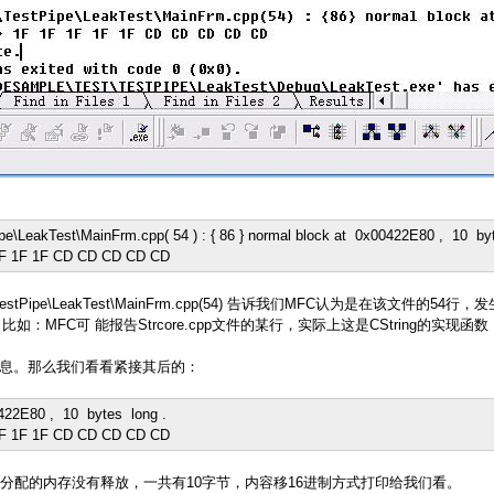
pe\LeakTest\MainFrm.cpp(
54
) : {
86
} normal block at
0x00422E80
,
10
by
F 1F 1F CD CD CD CD CD
estPipe\LeakTest\MainFrm.cpp(
54
) 告诉我们MFC认为是在该文件的54行
：MFC可 能报告Strcore.cpp文件的某行，实际上这是CString的实
。那么我们看看紧接其后的：
422E80
,
10
bytes
long
.
F 1F 1F CD CD CD CD CD
配的内存没有释放，一共有10字节，内容移16进制方式打印给我们看。