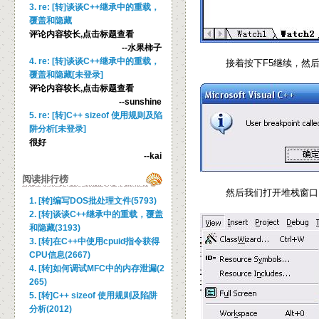
3. re: [转]谈谈C++继承中的重载，
覆盖和隐藏
评论内容较长,点击标题查看
--水果柿子
4. re: [转]谈谈C++继承中的重载，
接着按下F5继续，然后在
覆盖和隐藏[未登录]
评论内容较长,点击标题查看
--sunshine
5. re: [转]C++ sizeof 使用规则及陷
阱分析[未登录]
很好
--kai
阅读排行榜
然后我们打开堆栈窗口
1. [转]编写DOS批处理文件(5793)
2. [转]谈谈C++继承中的重载，覆盖
和隐藏(3193)
3. [转]在C++中使用cpuid指令获得
CPU信息(2667)
4. [转]如何调试MFC中的内存泄漏(2
265)
5. [转]C++ sizeof 使用规则及陷阱
分析(2012)