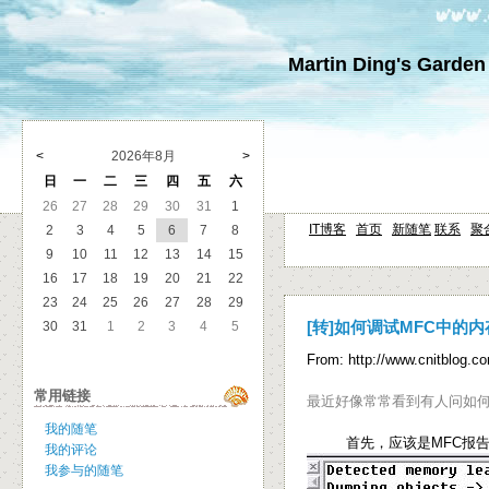
Martin Ding's Garden
<
2026年8月
>
日
一
二
三
四
五
六
26
27
28
29
30
31
1
IT博客
首页
新随笔
联系
聚
2
3
4
5
6
7
8
9
10
11
12
13
14
15
16
17
18
19
20
21
22
23
24
25
26
27
28
29
30
31
1
2
3
4
5
[转]如何调试MFC中的
From: http://www.cnitblog.c
常用链接
最近好像常常看到有人问如
我的随笔
首先，应该是MFC报
我的评论
我参与的随笔