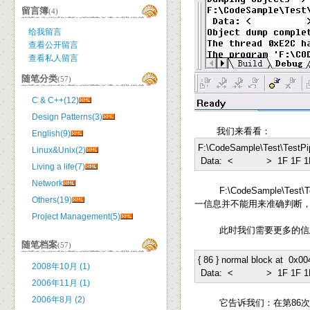
留言簿
(4)
给我留言
查看公开留言
查看私人留言
随笔分类
(57)
C & C++(12)
Design Patterns(3)
我们来看看：
English(9)
F:\CodeSample\Test\TestPi
Linux&Unix(2)
Data:
<
>
1F 1F 1
Living a life(7)
Network
F:\CodeSample\Test\T
Others(19)
一信息并不能用来准确判断，比如
Project Management(5)
此时我们需要更多的信息
随笔档案
(57)
{
86
} normal block at
0x00
2008年10月 (1)
Data:
<
>
1F 1F 1
2006年11月 (1)
2006年8月 (2)
它告诉我们：在第86次分