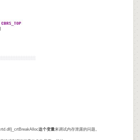
dll}_crtBreakAlloc
这个变量
来调试内存泄露的问题。