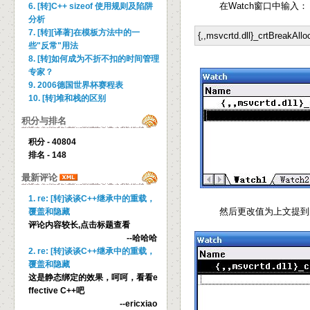
在Watch窗口中输入：
6. [转]C++ sizeof 使用规则及陷阱
分析
7. [转][译著]在模板方法中的一
{,,msvcrtd.dll}_crtBreakAllo
些"反常"用法
8. [转]如何成为不折不扣的时间管理
专家？
9. 2006德国世界杯赛程表
10. [转]堆和栈的区别
积分与排名
积分 - 40804
排名 - 148
最新评论
1. re: [转]谈谈C++继承中的重载，
然后更改值为上文提到的
覆盖和隐藏
评论内容较长,点击标题查看
--哈哈哈
2. re: [转]谈谈C++继承中的重载，
覆盖和隐藏
这是静态绑定的效果，呵呵，看看e
ffective C++吧
--ericxiao