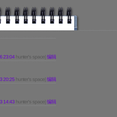
6 23:04
hunter's space|
编辑
3 20:25
hunter's space|
编辑
3 14:43
hunter's space|
编辑