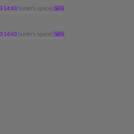
3 14:43
hunter's space|
编辑
3 14:43
hunter's space|
编辑