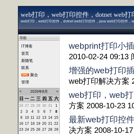
web打印，web打印控件，dotnet web打印
web打印，web打印控件，dotnet web打印控件，java web打印控件，web
导航
webprint打
IT博客
首页
2010-02-24 09:1
新随笔
联系
增强的web打印插
聚合
web打印解决方案 200
管理
<
2026年8月
>
web打印，we
日
一
二
三
四
五
六
方案 2008-10-23 1
26
27
28
29
30
31
1
2
3
4
5
6
7
8
最新web打印控件
9
10
11
12
13
14
15
16
17
18
19
20
21
22
决方案 2008-10-17
23
24
25
26
27
28
29