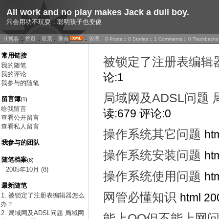
All work and no play makes Jack a dull boy.
只会用功不玩耍，聪明孩子也变傻
IT博客
::
首页
::
联系
::
聚合
::
管理
8 Posts :: 0 Stories :: 1 Comments :: 0 Trackbacks
常用链接
被锁定了注册表编辑
我的随笔
我的评论
论:1
我参与的随笔
局域网及ADSL问题 
留言簿
(1)
给我留言
读:679 评论:0
查看公开留言
查看私人留言
操作系统其它问题
ht
我参与的团队
操作系统安装问题
ht
随笔档案
(8)
2005年10月 (8)
操作系统使用问题
ht
最新随笔
网管必懂知识
html 2
1. 被锁定了注册表编辑器怎么
办？
2. 局域网及ADSL问题 局域网
能上QQ但不能上网