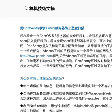
计算机技術文摘
用PortSentry保护Linux服务器防止恶意扫描
我在检查一台CentOS 5.5服务器的安全环境时，发现很多IP
snort防入侵环境的，后来发现snort环境部署非常复杂，而以上的恶
现。PortSentry是入侵检测工具中配置最简单、效果最直接的工具之一
一个组成部分。Abacus工程的目标是建立一个基于主机的网络
http://www.psonic.com
得到关于Abacus工程更为详细的信息。虽然P
发，但丝毫不影响此软件的强大功能。PortSentry可以实时
行为做出反应。一旦发现可疑的行为，PortSentry可以采取如
怎么分辨贝贝熊暖宝宝的真假
?
◆给出虚假的路由信息，把所有的信息流都重定向到一个不存在
◆自动将对服务器进行端口扫描的主机加到TCP-Wrappers的/etc/
喜欢这种方式，因为线上许多环境并非都能打开iptables，这个选项
◆利用Netfilter机制，用包过滤程序，比如iptables和ipch
行端口扫描的主机）都过滤掉；