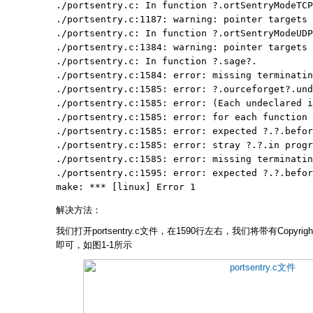
./portsentry.c: In function ?.ortSentryModeTCP
./portsentry.c:1187: warning: pointer targets 
./portsentry.c: In function ?.ortSentryModeUDP
./portsentry.c:1384: warning: pointer targets 
./portsentry.c: In function ?.sage?.

./portsentry.c:1584: error: missing terminatin
./portsentry.c:1585: error: ?.ourceforget?.und
./portsentry.c:1585: error: (Each undeclared i
./portsentry.c:1585: error: for each function 
./portsentry.c:1585: error: expected ?.?.befor
./portsentry.c:1585: error: stray ?.?.in progr
./portsentry.c:1585: error: missing terminatin
./portsentry.c:1595: error: expected ?.?.befor
make: *** [linux] Error 1
解决方法：
我们打开portsentry.c文件，在1590行左右，我们将带有Copyrig
即可，如图1-1所示