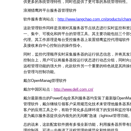
供更多的系统管理特性，同时也提供了更可靠的系统管理特性。
浪潮
猎鹰跨平台服务器管理软件
软件服务查询站点：
http://www.langchao.com.cn/products/chann
这款管理软件同样是浪潮对其服务器节点状态进行实时监控和资
一、集中、可视化和跨平台的管理工具。其主要功能包括三个部
代理。其工作原理是每台受控服务器上装置猎鹰监控代理端软件
及接收来自中心控制台的操作指令。
同时，监控代理顺序实时采集服务器的运行状态信息，并将其发
控制台上，用户可以将服务器按运行状态进行动态分组，同时向
远程管理功能的强大外，此款软件另一个重要的特色就是其跨操
台管理与控制功能。
戴尔
OpenManag管理软件
戴尔中国区站点：
http://www.dell.com.cn/
戴尔最新推出的PowerEdg全系列服务器均安装了最新版OpenMan
管理软件，戴尔继续引领客户采用规范化技术来管理他服务器系
客户的应用工具之中，有助于简化多品牌环境下的安排和监控等
是为戴尔服务器提供业内领先的无间断“急速（lightout管理功能
总的说来，这款配套软件拥有多项全新功能，利用服务器所带有的基于行
理控制器，可进一步推进了远程管理的规范化和性能提升。