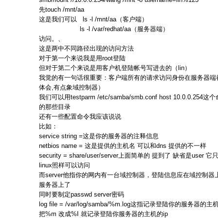
先touch /mnt/aa
这是我们可以 ls -l /mnt/aa（客户端）
ls -l /var/redhat/aa（服务器端）
访问。、
这是两中不同路径出现的访问方法
对于第一个来说我是用root登陆
但对于第二个来说是用客户机登陆帐号写进去的（lin）
我觉的有一句话很重要：客户端所有的请求访问身份在服务器端
体会,有点象域控制器）
我们可以用testparm /etc/samba/smb.conf host 10.0.
的那些目录
还有一些配置命令我应该说说
比如：
service string =这是你的服务器的注释信息
netbios name = 这是提供的主机名 可以和dns 提供的不一样
security = share/user/server上面简单的 提到了 缺省是u
linux照样可以访问
而server他指你的网内有一台域控制器，登陆信息应在域控制器上
服务器上了
同时要制定passwd server密码
log file = /var/log/samba/%m.log这指记录登陆你的服务
把%m 改成%I 就记录登陆你服务器的主机的ip