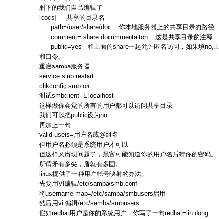
剩下的我们自己编辑了
[docs] 共享的目录名
path=/user/share/doc 你本地服务器上的共享目录的路径
comment= share docummentaiton 这是共享目录的注释
public=yes 和上面的share一起允许匿名访问，如果填no,上面的
和口令。
重启samba服务器
service smb restart
chkconfig smb on
测试smbclient -L localhost
这样做你会觉的所有的用户都可以访问共享目录
我们可以把public设为no
再加上一句
valid users=用户名或@组名
但用户名必须是系统用户才可以
但这样又出现问题了，黑客可能知道你的用户名后猜你的密码。
所谓矛有多尖，盾就有多固。
linux提供了一种用户帐号映射的办法。
先要用VI编辑/etc/samba/smb.conf
将username map=/etc/samba/smbusers启用
然后用vi 编辑/etc/samba/smbusers
假如redhat用户是你的系统用户，你写了一句redhat=lin dong