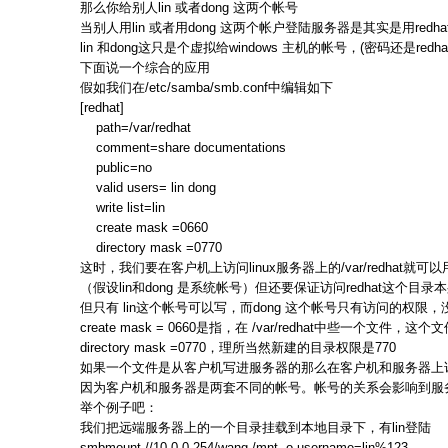
那么你给别人lin 或者dong 这两个帐号
当别人用lin 或者用dong 这两个帐户登陆服务器是其实是用red
lin 和dong这只是个虚拟给windows 主机的帐号，(密码还是redh
下面说一个综合的应用
假如我们在/etc/samba/smb.conf中编辑如下
[redhat]
path=/var/redhat
comment=share documentations
public=no
valid users= lin dong
write list=lin
create mask =0660
directory mask =0770
这时，我们要在客户机上访问linux服务器上的/var/redhat就可以用
（假设lin和dong 是系统帐号）但还要保证访问redhat这个目
但只有 lin这个帐号可以写，而dong 这个帐号只有访问的权限
create mask = 0660是指，在 /var/redhat中些一个文件，
directory mask =0770，理所当然新建的目录权限是770
如果一个文件是从客户机写进服务器的那么在客户机和服务器上
因为客户机和服务器是两套不同的帐号。帐号的关系会影响到服
举个例子吧：
我们把远端服务器上的一个目录挂载到本地目录下，有lin登陆
smbmount //10.0.0.254/wang /mnt -o username=lin%123