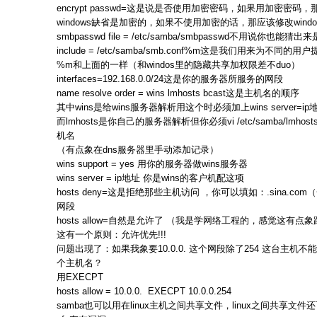
encrypt passwd=这是说是否使用加密密码，如果用加密密码
windows缺省是加密的，如果不使用加密的话，那应该修改windo
smbpasswd file = /etc/samba/smbpasswd不用说你也
include = /etc/samba/smb.conf%m这是我们用来为不同
%m和上面的一样（和windos里的隐藏共享加权限差不duo）
interfaces=192.168.0.0/24这是你的服务器所服务的网段
name resolve order = wins lmhosts bcast这是主机名的顺序
其中wins是给wins服务器解析用这个时必须加上wins server=i
而lmhosts是你自己的服务器解析但你必须vi /etc/samba/lmh
机名
（有点象在dns服务器里手动添加记录）
wins support = yes 用你的服务器做wins服务器
wins server = ip地址 你是wins的客户机配这项
hosts deny=这是拒绝那些主机访问 ，你可以填如：.sina.com
网段
hosts allow=自然是允许了 （我是学网络工程的，感觉这
这有一个原则：允许优先!!!
问题出现了：如果我象要10.0.0. 这个网段除了254 这台主机
个主机名？
用EXECPT
hosts allow = 10.0.0. EXECPT 10.0.0.254
samba也可以用在linux主机之间共享文件，linux之间共享文