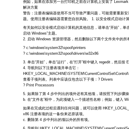
例如，如果在添加另一台打印机之前在计算机上安装了 Lexmark
解决方案
警告：注册表编辑器使用不当可导致严重问题，可能需要重新安装操
题。使用注册表编辑器需要您自担风险。 1. 以安全模式启动计
有关如何以安全模式启动计算机的其他信息，请单击“开始”，单击“帮
启动 Windows”主题。
2. 启动 Windows 资源管理器，然后删除以下两个文件夹中的
? c:\windows\system32\spool\printers
? c:\windows\system32\spool\drivers\w32x86
3. 单击“开始”，单击“运行”，在“打开”框中键入 regedit，然后按 En
4. 导航到以下注册表项并单击它：
HKEY_LOCAL_MACHINE\SYSTEM\CurrentControlSet\Control\P
查看子项列表。列表中应该仅包含以下子项：? Drivers
? Print Processors
5. 如果除了第 4 步中列出的项外还有其他项，请按照下列步骤操作
b. 在“文件名”框中，为此项键入一个描述性名称；例如，键入 Windo
如果在完成此过程后遇到任何问题，就可以使用 HKEY_LOCAL_MACHINE\SYST
x86 注册表项的这一备份来还原该项。
c. 删除第 4 步中列出的项以外的所有项。
6. 导航到 HKEY_LOCAL_MACHINE\SYSTEM\CurrentCon