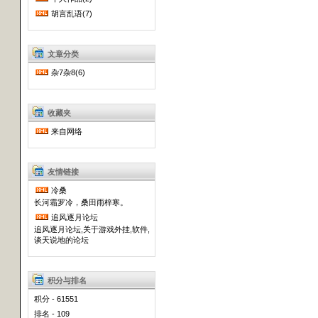
胡言乱语(7)
文章分类
杂7杂8(6)
收藏夹
来自网络
友情链接
冷桑
长河霜罗冷，桑田雨梓寒。
追风逐月论坛
追风逐月论坛,关于游戏外挂,软件,
谈天说地的论坛
积分与排名
积分 - 61551
排名 - 109