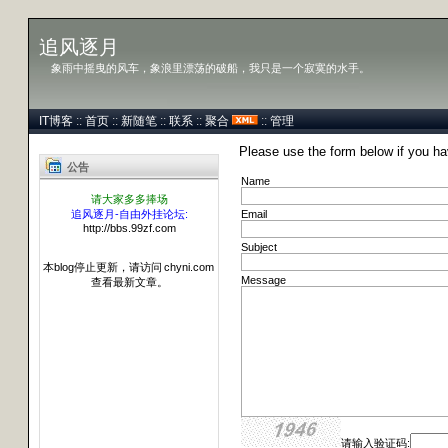
追风逐月
象雨中摇曳的风车，象浪里漂荡的破船，我只是一个寂寞的水手。
IT博客
::
首页
::
新随笔
::
联系
::
聚合
::
管理
Please use the form below if you h
公告
Name
请大家多多捧场
追风逐月-自由外挂论坛:
Email
http://bbs.99zf.com
Subject
本blog停止更新，请访问
chyni.com
Message
查看最新文章。
请输入验证码: