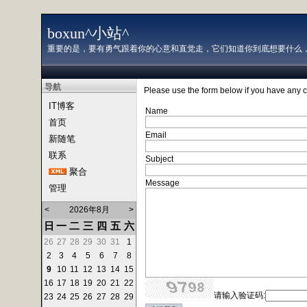
boxun^小站^
重要的是，要有勇气跟着你的心意和直觉走，它们知道你到底想要什么，
导航
Please use the form below if you have any 
IT博客
Name
首页
Email
新随笔
联系
Subject
聚合
Message
管理
<
2026年8月
>
日
一
二
三
四
五
六
26
27
28
29
30
31
1
2
3
4
5
6
7
8
9
10
11
12
13
14
15
16
17
18
19
20
21
22
请输入验证码:
23
24
25
26
27
28
29